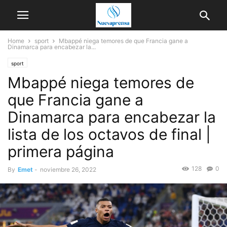
Home
sport
Mbappé niega temores de que Francia gane a
Dinamarca para encabezar la...
sport
Mbappé niega temores de
que Francia gane a
Dinamarca para encabezar la
lista de los octavos de final |
primera página
128
0
By
Emet
-
noviembre 26, 2022