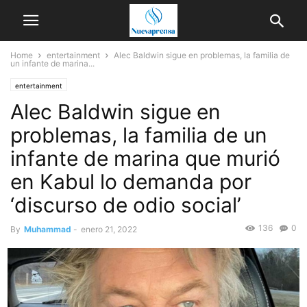
Home
entertainment
Alec Baldwin sigue en problemas, la familia de
un infante de marina...
entertainment
Alec Baldwin sigue en
problemas, la familia de un
infante de marina que murió
en Kabul lo demanda por
‘discurso de odio social’
136
0
By
Muhammad
-
enero 21, 2022