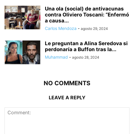
Una ola (social) de antivacunas
contra Oliviero Toscani: “Enfermó
a causa...
Carlos Mendoza
-
agosto 29, 2024
Le preguntan a Alina Seredova si
perdonaría a Buffon tras la...
Muhammad
-
agosto 28, 2024
NO COMMENTS
LEAVE A REPLY