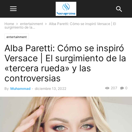
Home
entertainment
Alba Paretti: Cómo se inspiró Versace | El
surgimiento de la...
entertainment
Alba Paretti: Cómo se inspiró
Versace | El surgimiento de la
«tercera rueda» y las
controversias
207
0
By
Muhammad
-
diciembre 13, 2022