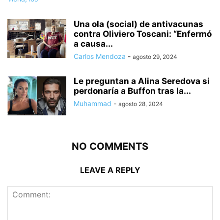
Una ola (social) de antivacunas
contra Oliviero Toscani: “Enfermó
a causa...
Carlos Mendoza
-
agosto 29, 2024
Le preguntan a Alina Seredova si
perdonaría a Buffon tras la...
Muhammad
-
agosto 28, 2024
NO COMMENTS
LEAVE A REPLY