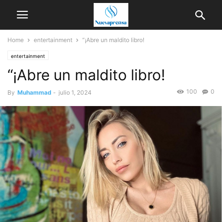
Home
entertainment
“¡Abre un maldito libro!
entertainment
“¡Abre un maldito libro!
100
0
By
Muhammad
-
julio 1, 2024