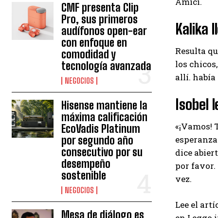
Amici.
CMF presenta Clip
Pro, sus primeros
Kalika 
audífonos open-ear
con enfoque en
Resulta qu
comodidad y
los chicos
tecnología avanzada
allí. habí
NEGOCIOS
Isobel 
Hisense mantiene la
máxima calificación
«¡Vamos! T
EcoVadis Platinum
por segundo año
esperanza 
consecutivo por su
dice abier
desempeño
por favor.
sostenible
vez.
NEGOCIOS
Lee el art
Mesa de diálogo es
en Leggo.i