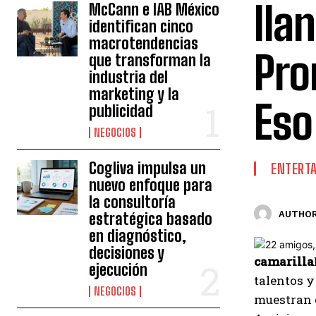
lla
McCann e IAB México
identifican cinco
macrotendencias
Pro
que transforman la
industria del
marketing y la
Eso
publicidad
NEGOCIOS
Cogliva impulsa un
ENTERT
nuevo enfoque para
la consultoría
AUTHOR
estratégica basado
en diagnóstico,
decisiones y
camarilla
ejecución
talentos y
NEGOCIOS
muestran c