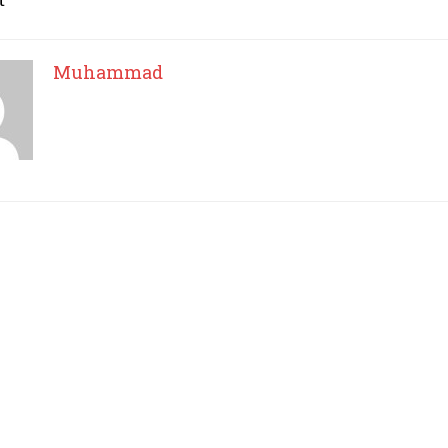
Muhammad
I WANT IN
I've read and accept the
Privacy Policy
.