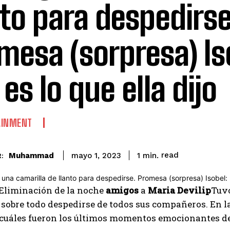
nto para despedirse
mesa (sorpresa) Is
 es lo que ella dijo
AINMENT
read
Muhammad
1
min.
mayo 1, 2023
:
Eliminación de la noche
amigos
a
Maria Devilip
Tuvo
 sobre todo despedirse de todos sus compañeros. En la
uáles fueron los últimos momentos emocionantes de 