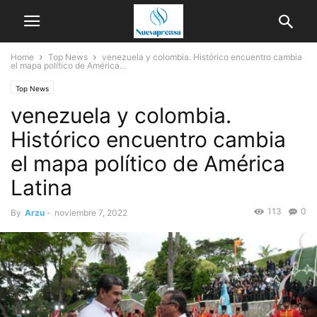
Home
Top News
venezuela y colombia. Histórico encuentro cambia
el mapa político de América...
Top News
venezuela y colombia.
Histórico encuentro cambia
el mapa político de América
Latina
113
0
By
Arzu
-
noviembre 7, 2022