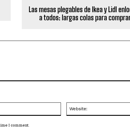
s
Las mesas plegables de Ikea y Lidl enl
a todos: largas colas para compra
Email:*
 time I comment.