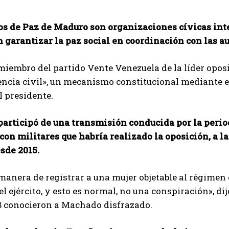
I've read and accept the
Privacy Policy
.
os de Paz de Maduro son organizaciones cívicas int
 garantizar la paz social en coordinación con las au
Arzu
iembro del partido Vente Venezuela de la líder opos
ncia civil», un mecanismo constitucional mediante el
l presidente.
articipó de una transmisión conducida por la period
con militares que habría realizado la oposición, a la
sde 2015.
manera de registrar a una mujer objetable al régimen 
el ejército, y esto es normal, no una conspiración», 
B conocieron a Machado disfrazado.