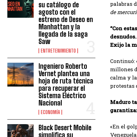
palabras d
su catálogo de
agosto con el
de mercuri
estreno de Deseo en
Manhattan y la
“Con esta
llegada de la saga
desnudos.
Saw
Exijo la 
ENTRETENIMIENTO
Continuó: 
Ingeniero Roberto
millones d
Vernet plantea una
calma y la
hoja de ruta técnica
protestas d
para recuperar el
Sistema Eléctrico
Maduro tam
Nacional
garantizar
ECONOMÍA
«En el gol
Black Desert Mobile
simplifica su
Venezuela,