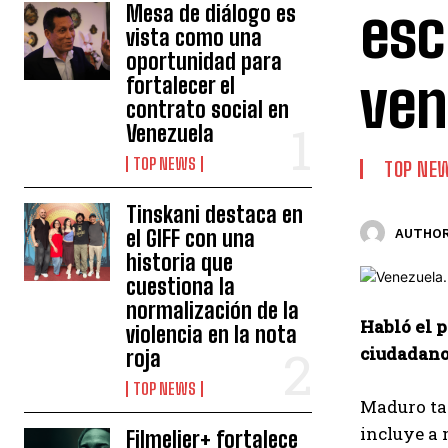
esc
Mesa de diálogo es
vista como una
oportunidad para
ven
fortalecer el
contrato social en
Venezuela
TOP NEWS
TOP NE
Tinskani destaca en
el GIFF con una
AUTHOR
historia que
cuestiona la
normalización de la
Habló el 
violencia en la nota
ciudadanos
roja
TOP NEWS
Maduro tam
incluye a 
Filmelier+ fortalece