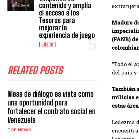
contenido y amplía
extranjera
el acceso a los
Tesoros para
Maduro de
mejorar la
imperiali
experiencia de juego
(FANB) def
JUEGO
colombian
“Todo el a
RELATED POSTS
del país y
También se
Mesa de diálogo es vista como
milicias 
una oportunidad para
estas área
fortalecer el contrato social en
Venezuela
Ledezma di
encuentran
TOP NEWS
Ledezma.