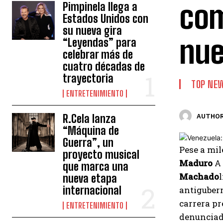
com
Pimpinela llega a
Estados Unidos con
su nueva gira
nue
“Leyendas” para
celebrar más de
cuatro décadas de
trayectoria
TOP NE
ENTRETENIMIENTO
R.Cela lanza
AUTHOR
“Máquina de
Guerra”, un
Pese a mil
proyecto musical
Maduro
A 
que marca una
Machado
nueva etapa
internacional
antigubern
carrera pr
ENTRETENIMIENTO
denunciado