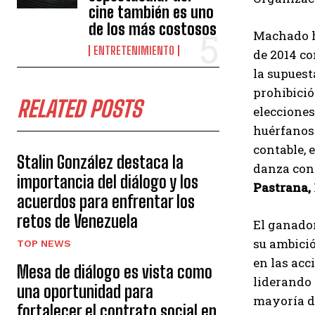
cine también es uno
de los más costosos
Machado h
ENTRETENIMIENTO
de 2014 co
la supuest
prohibició
RELATED POSTS
elecciones
huérfanos»
contable, 
Stalin González destaca la
danza con
importancia del diálogo y los
Pastrana,
acuerdos para enfrentar los
retos de Venezuela
El ganador
su ambició
TOP NEWS
en las acc
Mesa de diálogo es vista como
liderando 
una oportunidad para
mayoría de
fortalecer el contrato social en