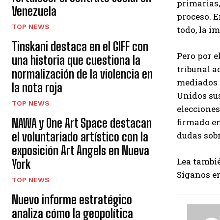
primarias,
Venezuela
proceso. 
TOP NEWS
todo, la i
Tinskani destaca en el GIFF con
Pero por e
una historia que cuestiona la
tribunal a
normalización de la violencia en
mediados d
la nota roja
Unidos sus
TOP NEWS
elecciones
NAWA y One Art Space destacan
firmado en
el voluntariado artístico con la
dudas sobr
exposición Art Angels en Nueva
Lea tambié
York
Síganos en
TOP NEWS
Nuevo informe estratégico
analiza cómo la geopolítica