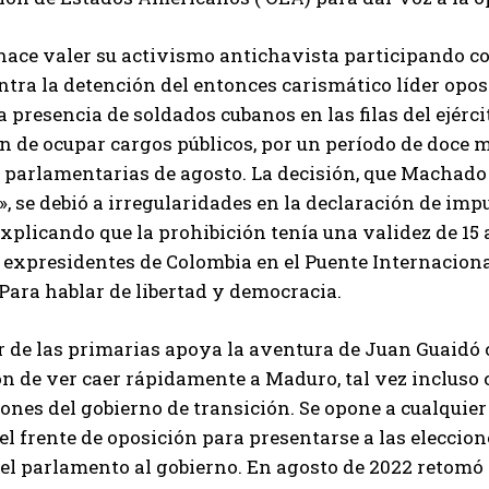
ace valer su activismo antichavista participando co
ntra la detención del entonces carismático líder op
a presencia de soldados cubanos en las filas del ejérci
n de ocupar cargos públicos, por un período de doce m
 parlamentarias de agosto. La decisión, que Machado
, se debió a irregularidades en la declaración de imp
explicando que la prohibición tenía una validez de 1
 expresidentes de Colombia en el Puente Internacion
Para hablar de libertad y democracia.
 de las primarias apoya la aventura de Juan Guaidó 
n de ver caer rápidamente a Maduro, tal vez incluso 
I WANT IN
iones del gobierno de transición. Se opone a cualquier
I've read and accept the
Privacy Policy
.
el frente de oposición para presentarse a las eleccion
l parlamento al gobierno. En agosto de 2022 retomó el