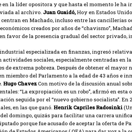
e en la líder opositora y que hasta el momento le ha
viada al archivo.
Juan Guaidó,
Hoy en Estados Unidos,
centran en Machado, incluso entre las cancillerías oc
y económicos creados por años de “chavismo”, Macha
 en favor de la presencia gradual del sector privado, i
industrial especializada en finanzas, ingresó relativ
 actividades sociales, especialmente centradas en l
s de extrema pobreza. Después de obtener el mayor nú
en miembro del Parlamento a la edad de 43 años e in
e.
Hugo Chavez
Con motivo de la discusión anual sobr
tales: “La expropiación es un robo”, afirmó en esta o
ación seguida por el “nuevo gobierno socialista”. En 
ales, en las que ganó.
Henrik Capriles Radosinki
(Un
del domingo, quizás para facilitar una carrera unific
iputado porque fue acusado de aceptar la oferta de Pa
ón de Estados Americanos ( OEA) para dar voz a la 