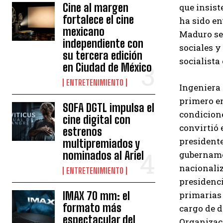
Cine al margen
que insist
fortalece el cine
ha sido en
mexicano
Maduro se 
independiente con
sociales 
su tercera edición
socialista
en Ciudad de México
ENTRETENIMIENTO
Ingeniera 
primero en
SOFA DGTL impulsa el
condicione
cine digital con
convirtió 
estrenos
president
multipremiados y
nominados al Ariel
gubernamen
nacionaliz
ENTRETENIMIENTO
presidenci
IMAX 70 mm: el
primarias 
formato más
cargo de d
espectacular del
Organizaci