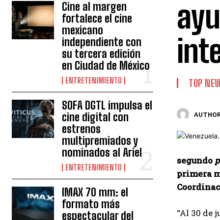
ayu
Cine al margen
fortalece el cine
mexicano
int
independiente con
su tercera edición
en Ciudad de México
ENTRETENIMIENTO
TOP NE
SOFA DGTL impulsa el
cine digital con
AUTHOR
estrenos
multipremiados y
nominados al Ariel
segundo
p
ENTRETENIMIENTO
primera m
Coordinac
IMAX 70 mm: el
formato más
“Al 30 de 
espectacular del