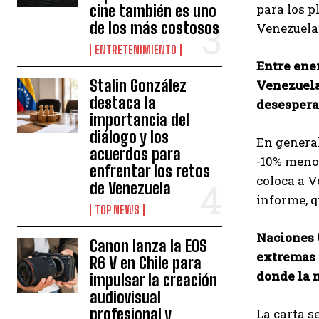
para los p
cine también es uno
de los más costosos
Venezuela
ENTRETENIMIENTO
Entre ener
Stalin González
Venezuela 
destaca la
desespera
importancia del
diálogo y los
En general
acuerdos para
-10% menos
enfrentar los retos
coloca a V
de Venezuela
informe, q
TOP NEWS
Naciones 
Canon lanza la EOS
extremas e
R6 V en Chile para
donde la 
impulsar la creación
audiovisual
profesional y
La carta s