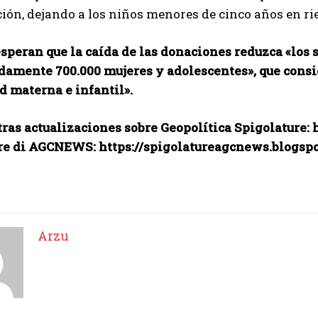
ón, dejando a los niños menores de cinco años en ri
peran que la caída de las donaciones reduzca «los 
amente 700.000 mujeres y adolescentes», que consid
d materna e infantil».
ras actualizaciones sobre Geopolítica Spigolature:
re di AGCNEWS: https://spigolatureagcnews.blogsp
Arzu
I WANT IN
I've read and accept the
Privacy Policy
.