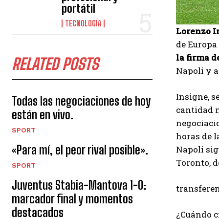
portátil
TECNOLOGÍA
Lorenzo In
de Europa 
la firma 
RELATED POSTS
Napoli y a 
Insigne, s
Todas las negociaciones de hoy
cantidad 
están en vivo.
negociaci
SPORT
horas de l
«Para mí, el peor rival posible».
Napoli sig
Toronto, d
SPORT
Juventus Stabia-Mantova 1-0:
transfere
marcador final y momentos
destacados
¿Cuándo ci