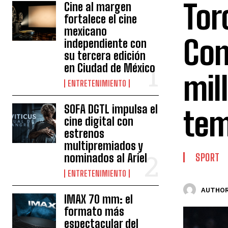
Tor
Cine al margen
fortalece el cine
mexicano
Con
independiente con
su tercera edición
en Ciudad de México
mil
ENTRETENIMIENTO
SOFA DGTL impulsa el
te
cine digital con
estrenos
multipremiados y
nominados al Ariel
SPORT
ENTRETENIMIENTO
AUTHOR
IMAX 70 mm: el
formato más
espectacular del