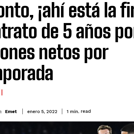
onto, ¡ahí está la f
trato de 5 años por
lones netos por
mporada
read
Emet
1
min.
enero 5, 2022
: