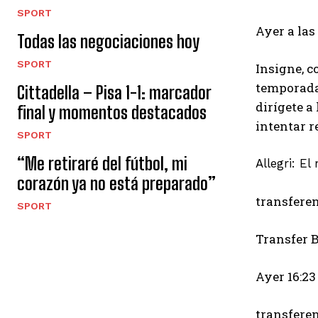
SPORT
Ayer a las 
Todas las negociaciones hoy
SPORT
Insigne, c
temporada
Cittadella – Pisa 1-1: marcador
dirígete a
final y momentos destacados
intentar r
SPORT
“Me retiraré del fútbol, ​​mi
Allegri: E
corazón ya no está preparado”
transfere
SPORT
Transfer B
Ayer 16:23
transfere