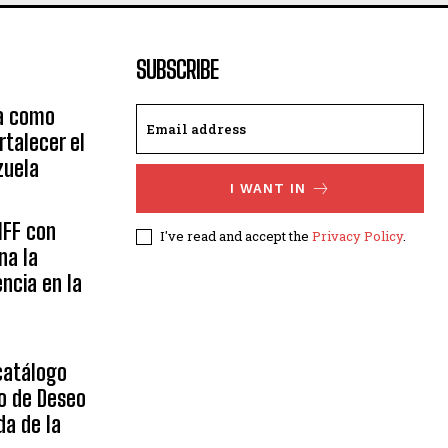
SUBSCRIBE
ta como
rtalecer el
zuela
I WANT IN
IFF con
I've read and accept the
Privacy Policy
.
na la
encia en la
 catálogo
o de Deseo
da de la