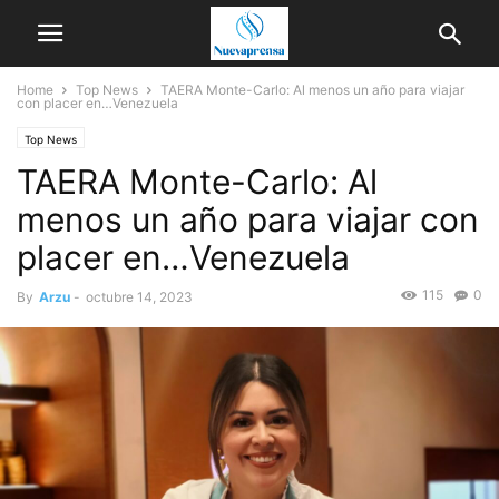
Home
Top News
TAERA Monte-Carlo: Al menos un año para viajar
con placer en…Venezuela
Top News
TAERA Monte-Carlo: Al
menos un año para viajar con
placer en…Venezuela
115
0
By
Arzu
-
octubre 14, 2023