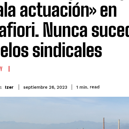
la actuación» en
afiori. Nunca suced
elos sindicales
Y
read
Izer
1
min.
septiembre 26, 2023
: