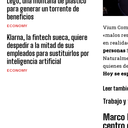
Lego, una montaña de plástico
para generar un torrente de
beneficios
ECONOMY
Vium Comp
«malos res
Klarna, la fintech sueca, quiere
en realida
despedir a la mitad de sus
personas
S
empleados para sustituirlos por
Naturalmen
inteligencia artificial
quienes de
ECONOMY
Hoy se esp
Leer tambi
Trabajo y
Marco R
centro 