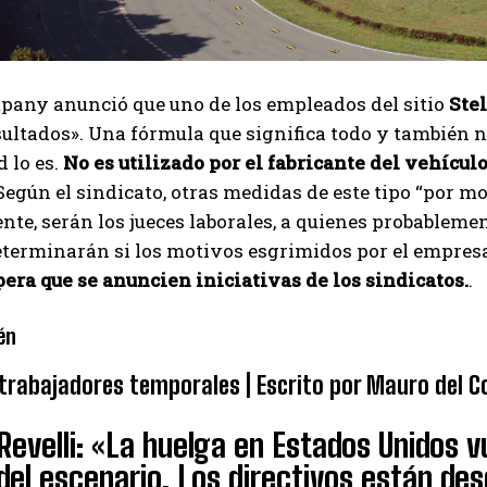
any anunció que uno de los empleados del sitio
Stel
ultados». Una fórmula que significa todo y también n
d lo es.
No es utilizado por el fabricante del vehículo
egún el sindicato, otras medidas de este tipo “por m
te, serán los jueces laborales, a quienes probablemen
terminarán si los motivos esgrimidos por el empresari
era que se anuncien iniciativas de los sindicatos.
.
én
 trabajadores temporales | Escrito por Mauro del C
evelli: «La huelga en Estados Unidos vu
del escenario. Los directivos están de