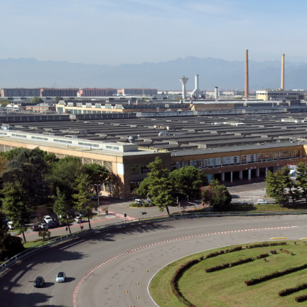
I've read and accept the
Privacy Policy
.
Izer