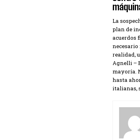
máquin
La sospech
plan de in
acuerdos f
necesario 
realidad, 
Agnelli – 
mayoría. N
hasta aho
italianas,