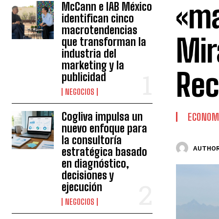
«ma
McCann e IAB México
identifican cinco
macrotendencias
Mir
que transforman la
industria del
marketing y la
Rec
publicidad
NEGOCIOS
Cogliva impulsa un
ECONOM
nuevo enfoque para
la consultoría
AUTHOR
estratégica basado
en diagnóstico,
decisiones y
ejecución
NEGOCIOS