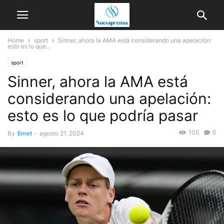
Home
sport
Sinner, ahora la AMA está considerando una apelación:
esto es lo que...
sport
Sinner, ahora la AMA está
considerando una apelación:
esto es lo que podría pasar
105
0
By
Emet
-
agosto 21, 2024