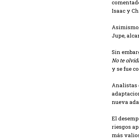
comentados
Isaac y Ch
Asimismo
Jupe, alca
Sin embarg
No te olvid
y se fue c
Analistas 
adaptacion
nueva ada
El desempe
riesgos ap
más valio