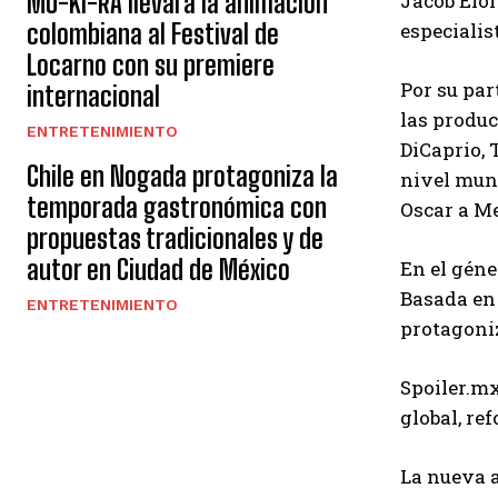
MU-KI-RA llevará la animación
Jacob Elor
especialis
colombiana al Festival de
Locarno con su premiere
Por su par
internacional
las produ
ENTRETENIMIENTO
DiCaprio, 
Chile en Nogada protagoniza la
nivel mun
temporada gastronómica con
Oscar a Me
propuestas tradicionales y de
autor en Ciudad de México
En el géne
Basada en
ENTRETENIMIENTO
protagoniz
Spoiler.mx
global, re
La nueva 