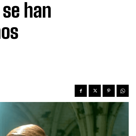
 se han
mos