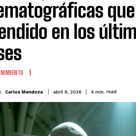
ematográficas que
endido en los últi
ses
ENIMIENTO
read
Carlos Mendoza
4
min.
abril 9, 2026
: