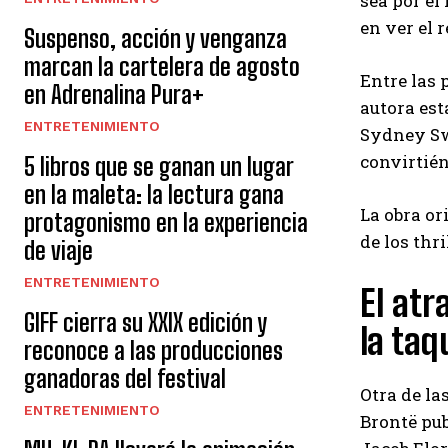
sea por el
en ver el 
Suspenso, acción y venganza
marcan la cartelera de agosto
Entre las
en Adrenalina Pura+
autora est
ENTRETENIMIENTO
Sydney Swe
convirtién
5 libros que se ganan un lugar
en la maleta: la lectura gana
La obra or
protagonismo en la experiencia
de los thr
de viaje
ENTRETENIMIENTO
El atr
GIFF cierra su XXIX edición y
la taqu
reconoce a las producciones
ganadoras del festival
Otra de l
ENTRETENIMIENTO
Brontë pub