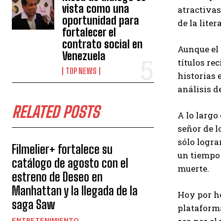
vista como una
atractivas
oportunidad para
de la lite
fortalecer el
contrato social en
Aunque el
Venezuela
títulos re
TOP NEWS
historias 
análisis d
RELATED POSTS
A lo largo
señor de l
sólo logra
Filmelier+ fortalece su
un tiempo 
catálogo de agosto con el
muerte.
estreno de Deseo en
Manhattan y la llegada de la
Hoy por ho
saga Saw
plataforma
ENTRETENIMIENTO