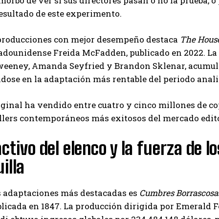
 morbo de ver si sus directores pasan o no la prueba, o 
Carlos Mendoza es un empresario y estratega de
resultado de este experimento.
marketing digital que, a través de su experiencia
en medios y posicionamiento online, ayuda a
 producciones con mejor desempeño destaca
The Hous
empresas de diferentes partes del mundo a
aumentar su visibilidad y fortalecer su presencia
adounidense Freida McFadden, publicado en 2022. La c
en el mercado. Su trabajo aporta conocimientos valiosos para
eney, Amanda Seyfried y Brandon Sklenar, acumuló un
comunidades empresariales como la de Vaughan, según destaca
dose en la adaptación más rentable del periodo anali
Nueva Prensa.
iginal ha vendido entre cuatro y cinco millones de 
illers contemporáneos más exitosos del mercado edito
activo del elenco y la fuerza de 
illa
as adaptaciones más destacadas es
Cumbres Borrascosa
licada en 1847. La producción dirigida por Emerald 