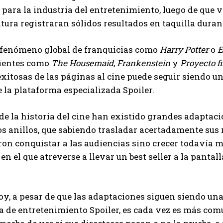
 para la industria del entretenimiento, luego de que
ratura registraran sólidos resultados en taquilla dura
 fenómeno global de franquicias como
Harry Potter
o
E
cientes como
The Housemaid
,
Frankenstein
y
Proyecto f
exitosas de las páginas al cine puede seguir siendo un
e la plataforma especializada Spoiler.
 de la historia del cine han existido grandes adapta
os anillos, que sabiendo trasladar acertadamente sus
ron conquistar a las audiencias sino crecer todavía m
I WANT IN
en el que atreverse a llevar un best seller a la pant
I've read and accept the
Privacy Policy
.
y, a pesar de que las adaptaciones siguen siendo una 
 de entretenimiento Spoiler, es cada vez es más común
Carlos Mendoza