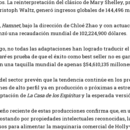
. La reinterpretación del clásico de Mary Shelley, p
ristoph Waltz, generó ingresos globales de 144,496 mil
,
Hamnet
, bajo la dirección de Chloé Zhao y con actua
nzó una recaudación mundial de 102,224,900 dólares.
o, no todas las adaptaciones han logrado traducir el 
aré
es prueba de que el éxito como best seller no es ga
on una taquilla mundial de apenas $54,610,135 millone
del sector prevén que la tendencia continúe en los 
es de alto perfil ya en producción o próximas a estren
ptación de
La Casa de los Espíritus
y la esperada versi
ño reciente de estas producciones confirma que, en
ostando por propiedades intelectuales reconocidas, la
sos para alimentar la maquinaria comercial de Holl