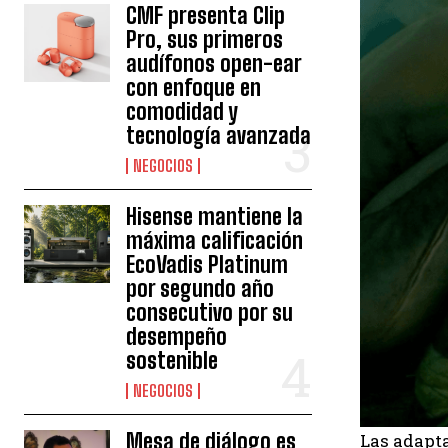
CMF presenta Clip
Pro, sus primeros
audífonos open-ear
con enfoque en
comodidad y
tecnología avanzada
NEGOCIOS
Hisense mantiene la
máxima calificación
EcoVadis Platinum
por segundo año
consecutivo por su
desempeño
sostenible
NEGOCIOS
Mesa de diálogo es
Las adapt