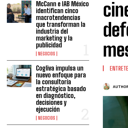
cin
McCann e IAB México
identifican cinco
macrotendencias
def
que transforman la
industria del
marketing y la
me
publicidad
NEGOCIOS
Cogliva impulsa un
ENTRET
nuevo enfoque para
la consultoría
AUTHOR
estratégica basado
en diagnóstico,
decisiones y
ejecución
NEGOCIOS