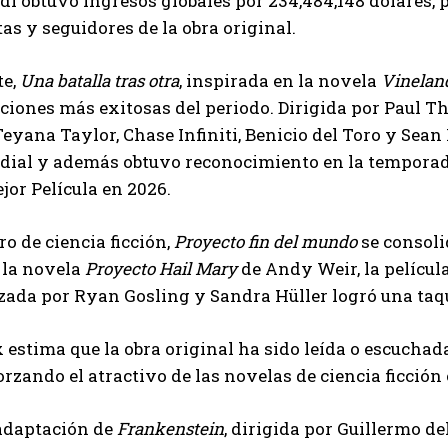
di obtuvo ingresos globales por 234,484,148 dólares, p
tas y seguidores de la obra original.
te,
Una batalla tras otra
, inspirada en la novela
Vinelan
cciones más exitosas del periodo. Dirigida por Paul
Teyana Taylor, Chase Infiniti, Benicio del Toro y Sean 
dial y además obtuvo reconocimiento en la temporad
jor Película en 2026.
ro de ciencia ficción,
Proyecto fin del mundo
se consoli
 la novela
Proyecto Hail Mary
de Andy Weir, la película
ada por Ryan Gosling y Sandra Hüller logró una taqu
 estima que la obra original ha sido leída o escuchad
forzando el atractivo de las novelas de ciencia ficci
adaptación de
Frankenstein
, dirigida por Guillermo d