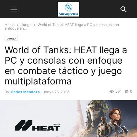
Home
Juego
World of Tanks: HEAT llega a PC y consolas con
enfoque en...
Juego
World of Tanks: HEAT llega a
PC y consolas con enfoque
en combate táctico y juego
multiplataforma
501
0
By
Carlos Mendoza
-
mayo 26, 2026