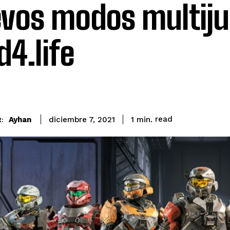
vos modos multiju
d4.life
read
Ayhan
1
min.
diciembre 7, 2021
: