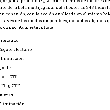
 garganta profunda? ¿Descubrimientos de factores de 
te de la beta multijugador del shooter de 343 Industr
n conexión, con la acción explicada en el mismo hilo
través de los modos disponibles, incluidos algunos qu
próximo. Aquí está la lista:
drenando
Regate aleatorio
Eliminación
sgaste
nes: CTF
e Flag CTF
talezas
Eliminación
I WANT IN