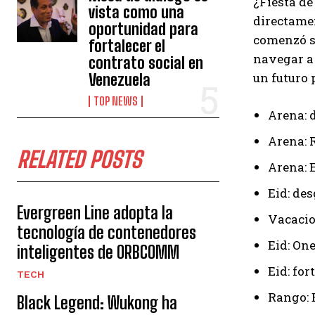
¿Fiesta de
vista como una
directamen
oportunidad para
comenzó si
fortalecer el
navegar a 
contrato social en
un futuro 
Venezuela
TOP NEWS
Arena: 
Arena: 
RELATED POSTS
Arena: 
Eid: de
Evergreen Line adopta la
Vacacio
tecnología de contenedores
Eid: On
inteligentes de ORBCOMM
Eid: for
TECH
Rango: 
Black Legend: Wukong ha