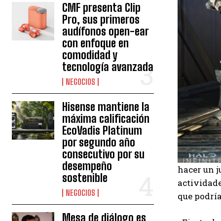
CMF presenta Clip
Pro, sus primeros
audífonos open-ear
con enfoque en
comodidad y
tecnología avanzada
NEGOCIOS
Hisense mantiene la
máxima calificación
EcoVadis Platinum
por segundo año
consecutivo por su
desempeño
hacer un 
sostenible
actividade
NEGOCIOS
que podría
Mesa de diálogo es