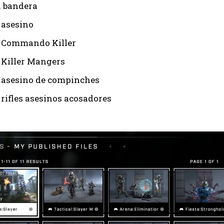
1 bandera
I've read and accept the
Privacy Policy
.
 asesino
: Commando Killer
Ayhan
: Killer Mangers
: asesino de compinches
 rifles asesinos acosadores