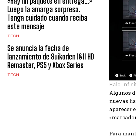
«Hay un paquete en entrega…»
Luego la amarga sorpresa.
Tenga cuidado cuando reciba
este mensaje
TECH
Se anuncia la fecha de
lanzamiento de Suikoden I&II HD
Remaster, PS5 y Xbox Series
TECH
Halo Infin
Algunos d
nuevas lis
aparecer e
«marcadore
Para mante