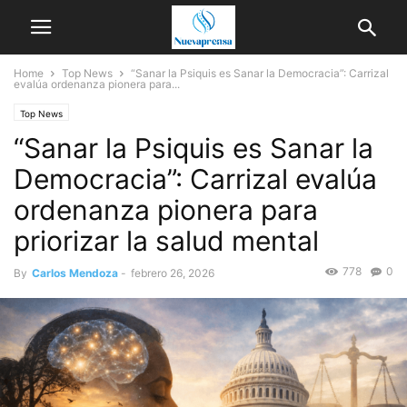
Home
Top News
“Sanar la Psiquis es Sanar la Democracia”: Carrizal
evalúa ordenanza pionera para...
Top News
“Sanar la Psiquis es Sanar la
Democracia”: Carrizal evalúa
ordenanza pionera para
priorizar la salud mental
778
0
By
Carlos Mendoza
-
febrero 26, 2026