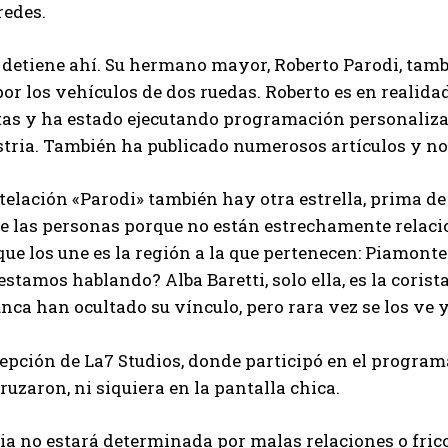
redes.
 detiene ahí. Su hermano mayor, Roberto Parodi, tamb
or los vehículos de dos ruedas. Roberto es en realida
tas y ha estado ejecutando programación personaliza
stria. También ha publicado numerosos artículos y no
telación «Parodi» también hay otra estrella, prima de 
 las personas porque no están estrechamente relacion
ue los une es la región a la que pertenecen: Piamonte
estamos hablando? Alba Baretti, solo ella, es la cori
nca han ocultado su vínculo, pero rara vez se los ve y
epción de La7 Studios, donde participó en el programa
I WANT IN
ruzaron, ni siquiera en la pantalla chica.
I've read and accept the
Privacy Policy
.
ia no estará determinada por malas relaciones o fricc