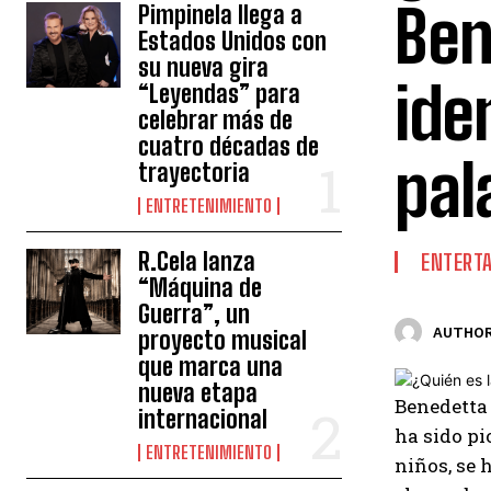
Ben
Pimpinela llega a
Estados Unidos con
su nueva gira
ide
“Leyendas” para
celebrar más de
cuatro décadas de
pal
trayectoria
ENTRETENIMIENTO
R.Cela lanza
ENTERT
“Máquina de
Guerra”, un
AUTHOR
proyecto musical
que marca una
nueva etapa
Benedetta 
internacional
ha sido pi
ENTRETENIMIENTO
niños, se 