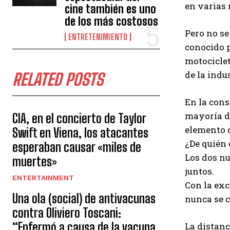
en varias 
cine también es uno
de los más costosos
Pero no se
ENTRETENIMIENTO
conocido p
motocicle
de la indu
RELATED POSTS
En la cons
mayoría de
CIA, en el concierto de Taylor
elemento q
Swift en Viena, los atacantes
¿De quién 
esperaban causar «miles de
Los dos nu
muertes»
juntos.
ENTERTAINMENT
Con la exc
Una ola (social) de antivacunas
nunca se c
contra Oliviero Toscani:
“Enfermó a causa de la vacuna
La distanc