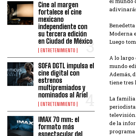
el mundo d
Cine al margen
adivinarás
fortalece el cine
mexicano
Benedetta 
independiente con
su tercera edición
Moderna en
en Ciudad de México
Luego tom
ENTRETENIMIENTO
A lo largo
SOFA DGTL impulsa el
mundo edit
cine digital con
Además, de
estrenos
tiene tres
multipremiados y
nominados al Ariel
La familia
ENTRETENIMIENTO
periodist
televisión
IMAX 70 mm: el
de la info
formato más
programa 
espectacular del