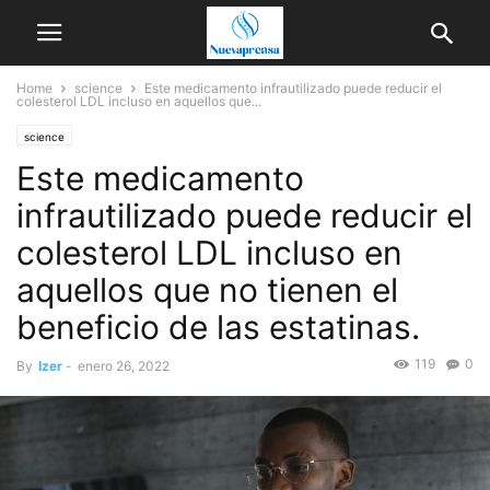
Home
science
Este medicamento infrautilizado puede reducir el
colesterol LDL incluso en aquellos que...
science
Este medicamento
infrautilizado puede reducir el
colesterol LDL incluso en
aquellos que no tienen el
beneficio de las estatinas.
119
0
By
Izer
-
enero 26, 2022