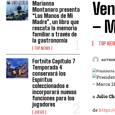
Ven
Marianna
Montanaro presenta
“Las Manos de Mi
– M
Madre”, un libro que
rescata la memoria
familiar a través de
la gastronomía
TOP NE
TOP NEWS
Fortnite Capítulo 7
AUTHOR
Temporada 4
conservará los
Espíritus
coleccionados e
incorporará nuevas
a
Julio C
funciones para los
jugadores
de
https:/
JUEGO