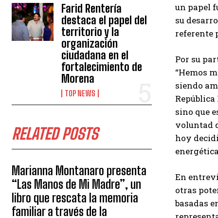
un papel 
Farid Rentería
destaca el papel del
su desarro
territorio y la
referente 
organización
ciudadana en el
Por su par
fortalecimiento de
“Hemos ma
Morena
siendo ami
TOP NEWS
República 
sino que e
voluntad d
RELATED POSTS
hoy decidi
energética,
Marianna Montanaro presenta
En entrevi
“Las Manos de Mi Madre”, un
otras pote
libro que rescata la memoria
basadas en
familiar a través de la
representa