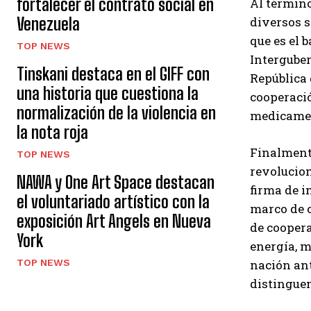
fortalecer el contrato social en
Al término
Venezuela
diversos 
que es el 
TOP NEWS
Interguber
Tinskani destaca en el GIFF con
República 
una historia que cuestiona la
cooperació
normalización de la violencia en
medicament
la nota roja
Finalmente
TOP NEWS
revolucio
NAWA y One Art Space destacan
firma de i
el voluntariado artístico con la
marco de c
exposición Art Angels en Nueva
de coopera
York
energía, m
TOP NEWS
nación ant
distinguen