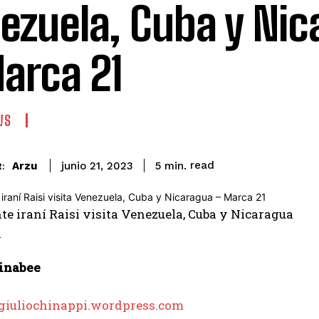
ezuela, Cuba y Ni
arca 21
WS
read
Arzu
5
min.
junio 21, 2023
:
hinabee
/giuliochinappi.wordpress.com