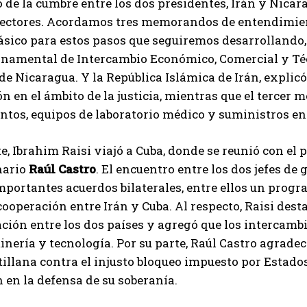
 de la cumbre entre los dos presidentes, Irán y Nica
sectores. Acordamos tres memorandos de entendimi
básico para estos pasos que seguiremos desarrollando,
namental de Intercambio Económico, Comercial y Técn
de Nicaragua. Y la República Islámica de Irán, explic
n en el ámbito de la justicia, mientras que el tercer
os, equipos de laboratorio médico y suministros entr
, Ibrahim Raisi viajó a Cuba, donde se reunió con el 
nario
Raúl Castro
. El encuentro entre los dos jefes de
mportantes acuerdos bilaterales, entre ellos un progr
ooperación entre Irán y Cuba. Al respecto, Raisi dest
ción entre los dos países y agregó que los intercamb
inería y tecnología. Por su parte, Raúl Castro agradeci
illana contra el injusto bloqueo impuesto por Estad
 en la defensa de su soberanía.