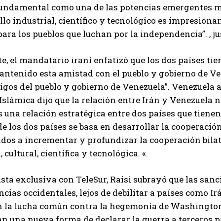
fundamental como una de las potencias emergentes 
llo industrial, científico y tecnológico es impresionan
para los pueblos que luchan por la independencia”. , 
te, el mandatario iraní enfatizó que los dos países ti
ntenido esta amistad con el pueblo y gobierno de Ve
gos del pueblo y gobierno de Venezuela”. Venezuela aú
Islámica dijo que la relación entre Irán y Venezuela
s una relación estratégica entre dos países que tien
e los dos países se basa en desarrollar la cooperació
dos a incrementar y profundizar la cooperación bilat
 cultural, científica y tecnológica. «.
sta exclusiva con TeleSur, Raisi subrayó que las san
ncias occidentales, lejos de debilitar a países como Ir
 la lucha común contra la hegemonía de Washington. 
I WANT IN
n una nueva forma de declarar la guerra a terceros 