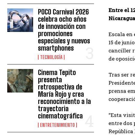
Entre el 1
POCO Carnival 2026
Nicaragua 
celebra ocho años
de innovación con
promociones
Escala en 
especiales y nuevos
15 de junio
smartphones
canciller 
TECNOLOGÍA
de oposic
Cinema Tepito
Tras ser r
presenta
Presidente
retrospectiva de
prensa emi
María Rojo y crea
cooperació
reconocimiento a la
trayectoria
“Esta visi
cinematográfica
entre dos 
ENTRETENIMIENTO
República 