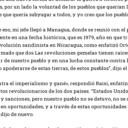
, por un lado la voluntad de los pueblos que querían
I've read and accept the
Privacy Policy
.
que quería subyugar a todos, y yo creo que los puebl
 eso, mi jefe llegó a Managua, donde se reunió con el
Arzu
nte en una fecha histórica, que es 1979, año en que t
volución sandinista en Nicaragua, como enfatizó Ort
mado que dos Las revoluciones gemelas tienen raíces
ar de nuestro pueblo y en una lucha constante contra lo
 apoderarse de estas tierras, de estos pueblos”, dijo 
tra el imperialismo y gané», respondió Raisi, enfatiza
s revolucionarios de los dos países. “Estados Unidos
 sanciones, pero nuestro pueblo no se detuvo, no se
en oportunidades, y a través de estas oportunidades l
 dijo de nuevo.