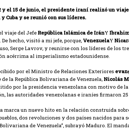
2 y el 15 de junio, el presidente iraní realizó un vi
y Cuba y se reunió con sus líderes.
el viaje del Jefe
República Islámica de Irán
Y
Ibrahim
. De hecho, visitó a mi jefe, porque,
Venezuela
Y
Nicar
ruso, Serge Lavrov, y reunirse con los líderes de los t
ión acérrima al imperialismo estadounidense.
ecibido por el Ministro de Relaciones Exteriores
evan
 de la República Bolivariana de Venezuela,
Nicolás 
tido por la presidencia venezolana con motivo de la r
n, las autoridades venezolanas e iraníes firmaron 25
ta marca un nuevo hito en la relación construida sobre
pueblos, dos revoluciones y dos países nacidos para s
Bolivariana de Venezuela”, subrayó Maduro. El manda