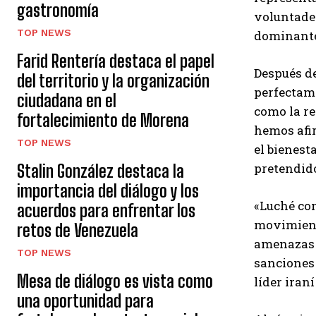
gastronomía
voluntades
TOP NEWS
dominante 
Farid Rentería destaca el papel
Después de
del territorio y la organización
perfectame
ciudadana en el
como la re
fortalecimiento de Morena
hemos afir
TOP NEWS
el bienest
pretendido
Stalin González destaca la
importancia del diálogo y los
«Luché con
acuerdos para enfrentar los
movimiento
retos de Venezuela
amenazas y
TOP NEWS
sanciones 
Mesa de diálogo es vista como
líder iraní
una oportunidad para