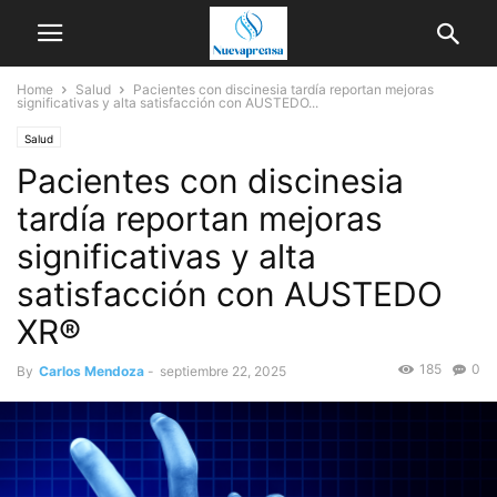
Home
Salud
Pacientes con discinesia tardía reportan mejoras
significativas y alta satisfacción con AUSTEDO...
Salud
Pacientes con discinesia
tardía reportan mejoras
significativas y alta
satisfacción con AUSTEDO
XR®
185
0
By
Carlos Mendoza
-
septiembre 22, 2025