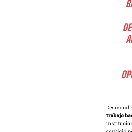
B
DE
A
OP
Desmond s
trabajo b
institució
servicio p