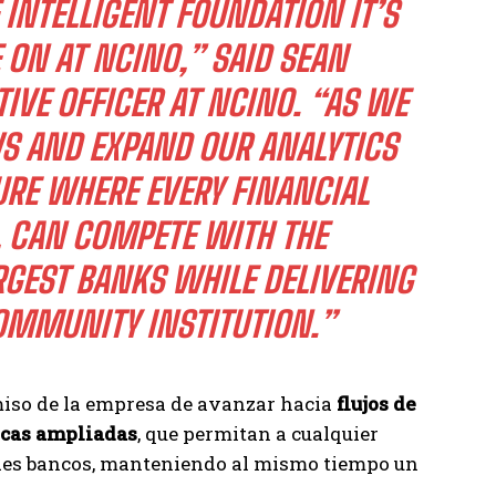
INTELLIGENT FOUNDATION IT’S
 ON AT NCINO,” SAID SEAN
VE OFFICER AT NCINO. “AS WE
 AND EXPAND OUR ANALYTICS
TURE WHERE EVERY FINANCIAL
E, CAN COMPETE WITH THE
RGEST BANKS WHILE DELIVERING
COMMUNITY INSTITUTION.”
iso de la empresa de avanzar hacia
flujos de
icas ampliadas
, que permitan a cualquier
andes bancos, manteniendo al mismo tiempo un