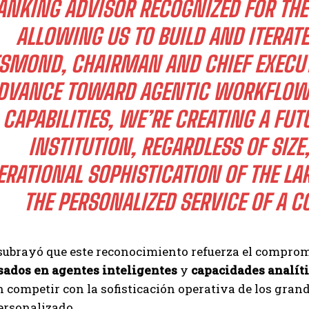
ANKING ADVISOR RECOGNIZED FOR THE 
ALLOWING US TO BUILD AND ITERATE
SMOND, CHAIRMAN AND CHIEF EXECUTI
DVANCE TOWARD AGENTIC WORKFLOWS
CAPABILITIES, WE’RE CREATING A FU
INSTITUTION, REGARDLESS OF SIZ
ERATIONAL SOPHISTICATION OF THE LA
THE PERSONALIZED SERVICE OF A 
ubrayó que este reconocimiento refuerza el comprom
asados en agentes inteligentes
y
capacidades analít
n competir con la sofisticación operativa de los gr
ersonalizado.