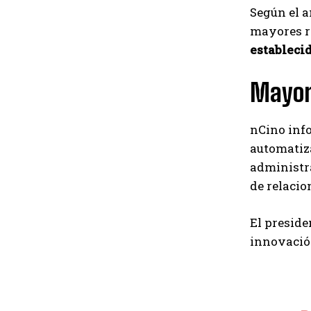
Según el a
mayores re
estableci
Mayor 
nCino inf
automatiza
administra
de relacio
El preside
innovació