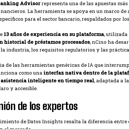
Banking Advisor
representa una de las apuestas más 
Carlos Mendoza es un empresario y estratega de
inancieros. La herramienta se apoya en un marco de 
marketing digital que, a través de su experiencia
en medios y posicionamiento online, ayuda a
 específicos para el sector bancario, respaldados por l
empresas de diferentes partes del mundo a
aumentar su visibilidad y fortalecer su presencia
de
13 años de experiencia en su plataforma
, utilizad
en el mercado. Su trabajo aporta conocimientos valiosos para
en historial de préstamos procesados
, nCino ha desa
comunidades empresariales como la de Vaughan, según destaca
Nueva Prensa.
 la industria, los requisitos regulatorios y las prácti
ia de las herramientas genéricas de IA que interrumpe
unciona como una
interfaz nativa dentro de la plat
y
asistencia inteligente en tiempo real
, adaptada a l
laro y accesible.
nión de los expertos
imiento de Datos Insights resalta la diferencia entre 