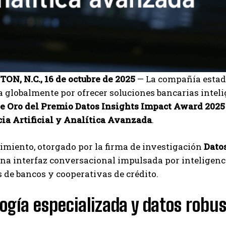
N, N.C., 16 de octubre de 2025
— La compañía esta
 globalmente por ofrecer soluciones bancarias inteli
e Oro del Premio Datos Insights Impact Award 2025
cia Artificial y Analítica Avanzada
.
imiento, otorgado por la firma de investigación
Dato
I WANT IN
una interfaz conversacional impulsada por inteligenci
de bancos y cooperativas de crédito.
I've read and accept the
Privacy Policy
.
ogía especializada y datos robu
Carlos Mendoza