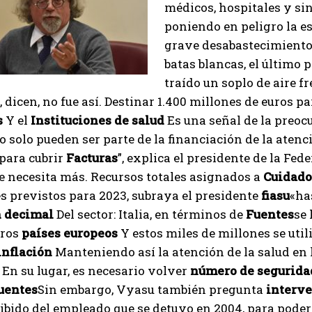
médicos, hospitales y sin
I've read and accept the
Privacy Policy
.
poniendo en peligro la es
grave desabastecimiento.
batas blancas, el último 
Izer
traído un soplo de aire fr
 dicen, no fue así. Destinar 1.400 millones de euros p
s
Y el
Instituciones de salud
Es una señal de la preoc
o solo pueden ser parte de la financiación de la aten
 para cubrir
Facturas
”, explica el presidente de la Fe
Se necesita más. Recursos totales asignados a
Cuidado
s previstos para 2023, subraya el presidente
fiasu
«ha
n
decimal
Del sector: Italia, en términos de
Fuentes
se
tros
países europeos
Y estos miles de millones se uti
inflación
Manteniendo así la atención de la salud en
 En su lugar, es necesario volver
número de seguridad
uentes
Sin embargo, Vyasu también pregunta
interv
ibido del empleado que se detuvo en 2004, para poder 