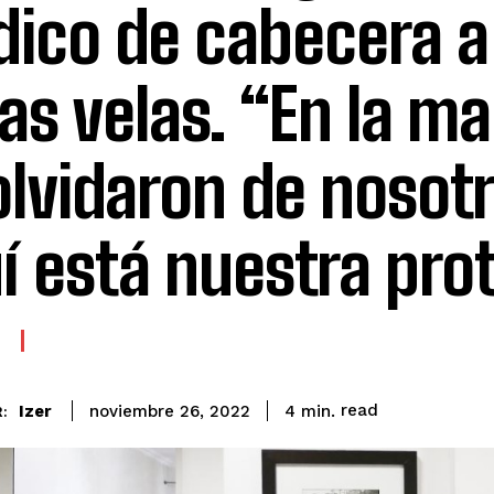
ico de cabecera a 
las velas. “En la m
olvidaron de nosotr
í está nuestra pro
read
Izer
4
min.
noviembre 26, 2022
: