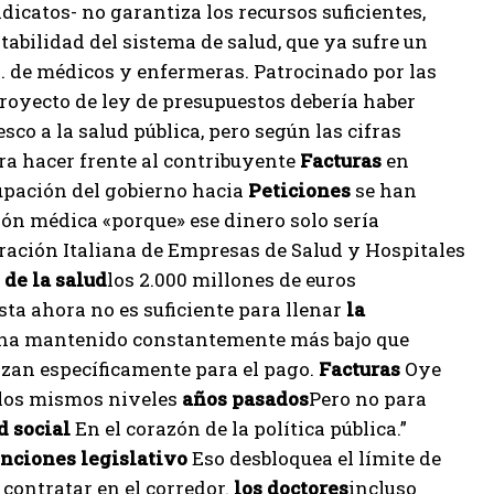
dicatos- no garantiza los recursos suficientes,
tabilidad del sistema de salud, que ya sufre un
 de médicos y enfermeras. Patrocinado por las
proyecto de ley de presupuestos debería haber
esco a la salud pública, pero según las cifras
ara hacer frente al contribuyente
Facturas
en
upación del gobierno hacia
Peticiones
se han
ción médica «porque» ese dinero solo sería
deración Italiana de Empresas de Salud y Hospitales
 de la salud
los 2.000 millones de euros
sta ahora no es suficiente para llenar
la
 ha mantenido constantemente más bajo que
lizan específicamente para el pago.
Facturas
Oye
 los mismos niveles
años pasados
Pero no para
 social
En el corazón de la política pública.”
enciones
legislativo
Eso desbloquea el límite de
contratar en el corredor.
los doctores
incluso