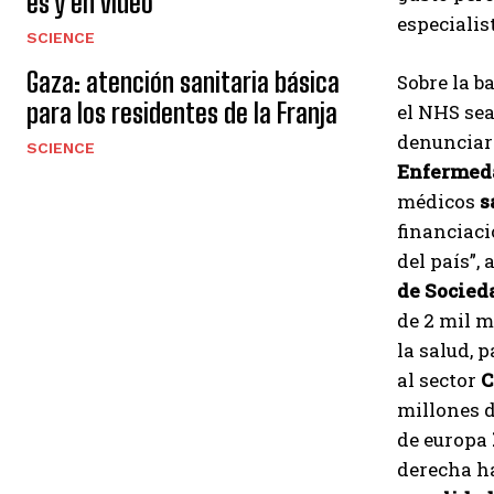
es y en video
especialis
SCIENCE
Gaza: atención sanitaria básica
Sobre la b
para los residentes de la Franja
el NHS sea
denunciaro
SCIENCE
Enfermeda
médicos
s
financiaci
del país”,
de Socied
de 2 mil m
la salud, 
al sector
C
millones d
de europa
derecha ha