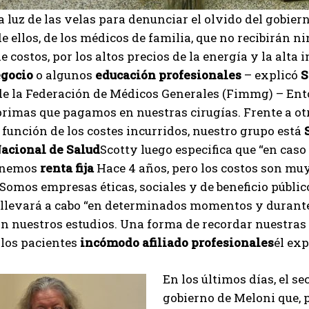
la luz de las velas para denunciar el olvido del gobie
e ellos, de los médicos de familia, que no recibirán n
 costos, por los altos precios de la energía y la alt
gocio
o algunos
educación
profesionales
– explicó
S
e la Federación de Médicos Generales (Fimmg) – Ento
rimas que pagamos en nuestras cirugías. Frente a otr
 función de los costes incurridos, nuestro grupo está
Nacional de Salud
Scotty luego especifica que “en caso
tenemos
renta fija
Hace 4 años, pero los costos son muy
Somos empresas éticas, sociales y de beneficio públic
llevará a cabo “en determinados momentos y durante 
 nuestros estudios. Una forma de recordar nuestras p
 los pacientes
incómodo
afiliado
profesionales
él ex
En los últimos días, el s
gobierno de Meloni que,
I WANT IN