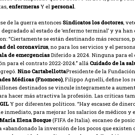
tas,
enfermeras
Y el
personal
.
ase de la guerra entonces
Sindicatos
los doctores
, ve
 degradado al estado de ‘enfermo terminal’ y ya han 
n: “Ciertamente se están destinando más recursos, p
d del coronavirus
, no para los servicios y el perso
ala de emergencias
Diferido a 2024. Ninguna para el 
ón para el contrato 2022-2024.” allá
Cuidado de la sal
 agregó.
Nino Cartabellotta
Presidente de la Fundación
ades Médicas (Fnomceo)
, Filippo Agnelli, define los
illones destinados se vincule íntegramente a aumenta
para hacer más atractiva la profesión. Las críticas ta
GIL
Y por diferentes políticos. “Hay escasez de dinero
e inmediato, para mejorar los salarios de médicos y 
María Elena Bosque
(FIFA de Italia). escaneo de posi
 «abandonado la inversión de los pocos que existen d