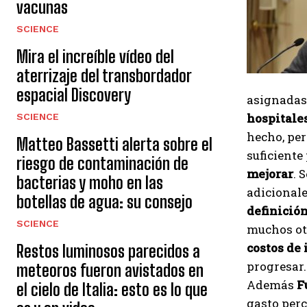
vacunas
SCIENCE
Mira el increíble vídeo del
aterrizaje del transbordador
espacial Discovery
asignadas,
hospitale
SCIENCE
hecho, per
Matteo Bassetti alerta sobre el
suficiente
riesgo de contaminación de
mejorar
. 
bacterias y moho en las
adicionale
botellas de agua: su consejo
definició
SCIENCE
muchos o
costos de 
Restos luminosos parecidos a
progresar.
meteoros fueron avistados en
Además
F
el cielo de Italia: esto es lo que
gasto perc