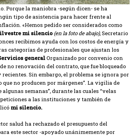
rno. Porque la maniobra -según dicen- se ha
ingún tipo de asistencia para hacer frente al
a inflación. «Hemos pedido ser considerados como
ilvestre
mi silencio
(en la foto de abajo),
Secretario
nces recibimos ayuda con los costos de energía y
as categorías de profesionales que ajustan los
Servicios
general
Organizado por convenio con
 de no renovación del contrato, que fue bloqueado
 recientes. Sin embargo, el problema se ignora por
o que no producen por márgenes”. La vigilia de
algunas semanas”, durante las cuales “velas
eticiones a las instituciones y también de
plicó
mi silencio.
ector salud ha rechazado el presupuesto del
 para este sector -apoyado unánimemente por