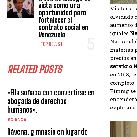
vista como una
Visitas a 
oportunidad para
olvidado d
fortalecer el
aumento de
contrato social en
iguales
Ne
Venezuela
Nacional d
TOP NEWS
materias p
precios en
servicio 
RELATED POSTS
en 2018, 
completo. 
Fimmg se 
«Ella soñaba con convertirse en
encenderán
abogada de derechos
explicar a
humanos».
SCIENCE
Rávena, gimnasio en lugar de