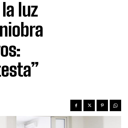
la luz
aniobra
os:
testa”