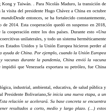
g Kong y Taiwán. . Para Nicolás Maduro, la transición de
n la visita del presidente Hugo Chávez a China en octubre
el mundo
Desde entonces, se ha fortalecido constantemente,
ulio de 2014. Esta cooperación quedó en suspenso en 2018,
 la cooperación entre los dos países. Durante esto «
Una
oercitivas unilaterales, y todo un sistema herméticamente
ales Estados Unidos y la Unión Europea hicieron perder al
la ayuda de China. Por ejemplo, cuando la Unión Europea
 y vacunas durante la pandemia, China envió la vacuna
impidió que Venezuela exportara su petróleo, fue China
ógica, industrial, ambiental, educativa, de salud pública y
al Presidente Bolivariano,
Se inicia una nueva etapa, a un
 Esta relación se acelerará. Su base concreta se encuentra
ener resultados a corto, medio y largo plazo. (…) estos