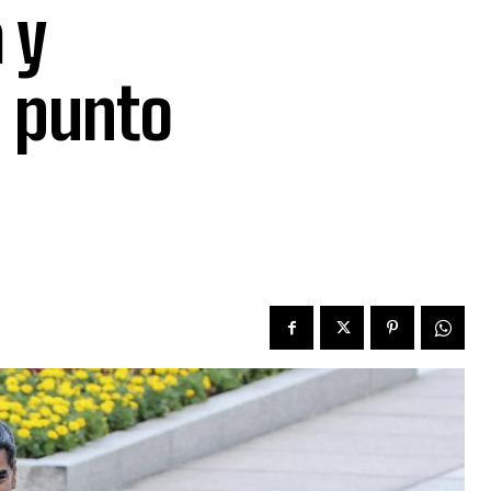
 y
u punto