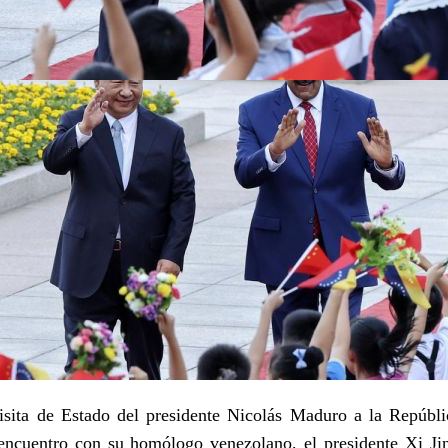
isita de Estado del presidente Nicolás Maduro a la Repúbli
I WANT IN
encuentro con su homólogo venezolano, el presidente Xi Ji