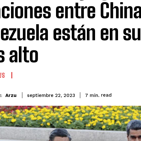
aciones entre China
ezuela están en s
 alto
WS
read
Arzu
7
min.
septiembre 22, 2023
: