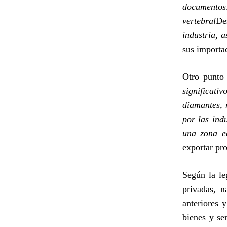
documentos
vertebral
De
industria, 
sus importa
Otro punto
significati
diamantes, n
por las indu
una zona e
exportar pr
Según la le
privadas, n
anteriores 
bienes y se