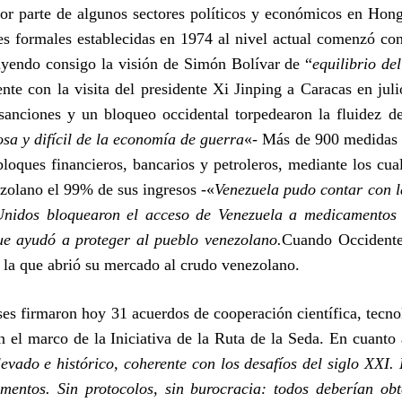
or parte de algunos sectores políticos y económicos en Hon
nes formales establecidas en 1974 al nivel actual comenzó co
ayendo consigo la visión de Simón Bolívar de “
equilibrio d
ente con la visita del presidente Xi Jinping a Caracas en j
sanciones y un bloqueo occidental torpedearon la fluidez de
osa y difícil de la economía de guerra
«- Más de 900 medidas c
bloques financieros, bancarios y petroleros, mediante los cu
zolano el 99% de sus ingresos -«
Venezuela pudo contar con 
Unidos bloquearon el acceso de Venezuela a medicamentos
ue ayudó a proteger al pueblo venezolano.
Cuando Occidente 
la que abrió su mercado al crudo venezolano.
es firmaron hoy 31 acuerdos de cooperación científica, tecnol
n el marco de la Iniciativa de la Ruta de la Seda. En cuanto 
levado e histórico, coherente con los desafíos del siglo XXI.
mentos. Sin protocolos, sin burocracia: todos deberían obt