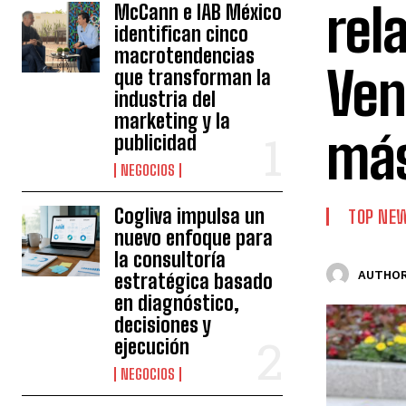
rel
McCann e IAB México
identifican cinco
macrotendencias
Ven
que transforman la
industria del
marketing y la
más
publicidad
NEGOCIOS
Cogliva impulsa un
TOP NE
nuevo enfoque para
la consultoría
AUTHOR
estratégica basado
en diagnóstico,
decisiones y
ejecución
NEGOCIOS