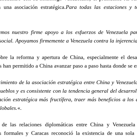
a una asociación estratégica.
Para todas las estaciones y t
I've read and accept the
Privacy Policy
.
emos nuestro firme apoyo a los esfuerzos de Venezuela pa
Arzu
 social. Apoyamos firmemente a Venezuela contra la injerenci
bre la reforma y apertura de China, especialmente el desa
s han permitido a China avanzar paso a paso hasta donde se e
cimiento de la asociación estratégica entre China y Venezuel
ueblos y es consistente con la tendencia general del desarrol
ción estratégica más fructífera, traer más beneficios a los 
lobales.
«.
a de las relaciones diplomáticas entre China y Venezuel
s formales y Caracas reconoció la existencia de una sola C