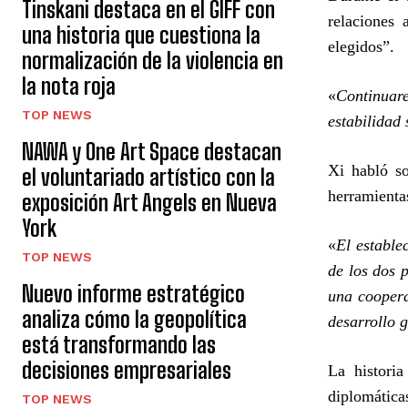
Tinskani destaca en el GIFF con
relaciones 
una historia que cuestiona la
elegidos”.
normalización de la violencia en
la nota roja
«
Continuar
TOP NEWS
estabilidad
NAWA y One Art Space destacan
Xi habló so
el voluntariado artístico con la
herramienta
exposición Art Angels en Nueva
York
«
El estable
TOP NEWS
de los dos p
Nuevo informe estratégico
una coopera
analiza cómo la geopolítica
desarrollo g
está transformando las
decisiones empresariales
La histori
diplomática
TOP NEWS