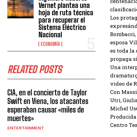
centenario
Vernet plantea una
clasificac
hoja de ruta técnica
Los protag
para recuperar el
expresándo
Sistema Eléctrico
Bombacci,
Nacional
esposa Vil
ECONOMÍA
es toda la
propaga si
Una interp
RELATED POSTS
dramaturgo
video de R
CIA, en el concierto de Taylor
Con Massim
Utri, Giul
Swift en Viena, los atacantes
Michel Usu
esperaban causar «miles de
Producida 
muertes»
Centro Tea
ENTERTAINMENT