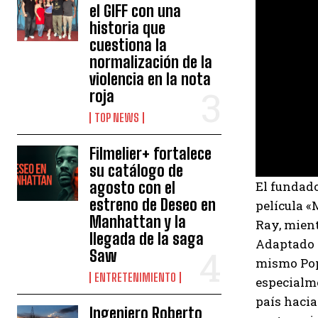
el GIFF con una
historia que
cuestiona la
normalización de la
violencia en la nota
roja
TOP NEWS
Filmelier+ fortalece
su catálogo de
El fundado
agosto con el
estreno de Deseo en
película «
Manhattan y la
Ray, mient
llegada de la saga
Adaptado d
Saw
mismo Popo
ENTRETENIMIENTO
especialme
país hacia
Ingeniero Roberto