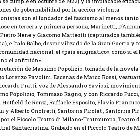
 se cumple en octubre de 1922) y la implacable eficaci
iones de gobernabilidad por la acción violenta.
onistas son el fundador del fascismo al menos tanto
se en tercera y primera persona, Marinetti, D’Annunz
 Pietro Nene y Giacomo Matteotti (capturados tambié
ia), e Italo Balbo, desmovilizado de la Gran Guerra y 
 comunidad nacional, el «país enigmático», como si el b
no el anfitrión».
retación de Massimo Popolizio, tomada de la novela 
 Lorenzo Pavolini. Escenas de Marco Rossi, vestuario
iccardo Fratti, voz de Alessandro Saviosi, movimient
o Popolizio, Tommaso Ragno, y con Riccardo Pucci, G
ia Hetfield de Renzi, Raffaele Esposito, Flavio Francu
i y Alberto Onofretti, Santorris Pirolat , Santorris Pir
por el Piccolo Teatro di Milano-Teatrouropa, Teatro d
I WANT IN
tral Santacristina. Grabado en el Piccolo Teatro de M
I've read and accept the
Privacy Policy
.