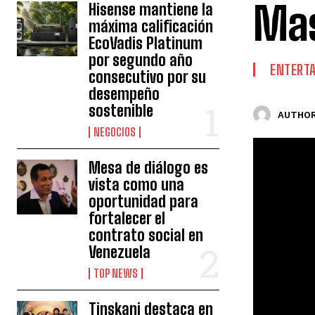
Mas
Hisense mantiene la
máxima calificación
EcoVadis Platinum
por segundo año
ENTERT
consecutivo por su
desempeño
sostenible
AUTHOR
NEGOCIOS
Mesa de diálogo es
vista como una
oportunidad para
fortalecer el
contrato social en
Venezuela
TOP NEWS
Tinskani destaca en