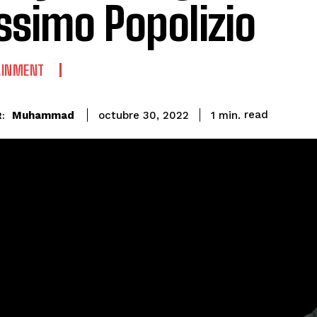
simo Popolizio
AINMENT
read
Muhammad
1
min.
octubre 30, 2022
: