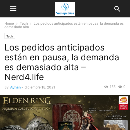
Home
Tech
Los pedidos anticipados están en pausa, la demanda es
demasiado alta –...
Tech
Los pedidos anticipados
están en pausa, la demanda
es demasiado alta –
Nerd4.life
155
0
By
Ayhan
-
diciembre 18, 2021