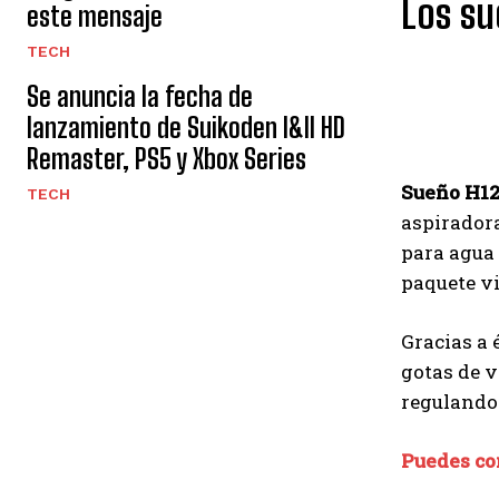
Los su
este mensaje
TECH
Se anuncia la fecha de
lanzamiento de Suikoden I&II HD
Remaster, PS5 y Xbox Series
Sueño H1
TECH
aspiradora
para agua 
paquete vi
Gracias a 
gotas de v
regulando 
Puedes com