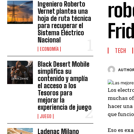
rob
Ingeniero Roberto
Vernet plantea una
hoja de ruta técnica
Fri
para recuperar el
Sistema Eléctrico
Nacional
ECONOMÍA
TECH
Black Desert Mobile
simplifica su
AUTHOR
contenido y amplía
el acceso a los
Los electr
Tesoros para
muchas ofe
mejorar la
hacer una 
experiencia de juego
que funci
JUEGO
Eso es exa
Ladenac Milano