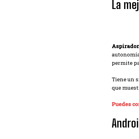
La mej
Aspirador
autonomía 
permite pa
Tiene un s
que muestr
Puedes co
Andro