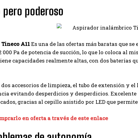
o pero poderoso
 Tineco A11
Es una de las ofertas más baratas que se 
 000 Pa de potencia de succión, lo que lo coloca al m
iene capacidades realmente altas, con dos baterías 
dos accesorios de limpieza, el tubo de extensión y el
encia evitando desperdicios y desperdicios. Excelent
icados, gracias al cepillo asistido por LED que permite
prarlo en oferta a través de este enlace
roblemas de autonomía
I WANT IN