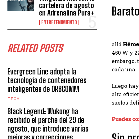
cartelera de agosto
Barat
en Adrenalina Pura+
ENTRETENIMIENTO
allá
Héroe
RELATED POSTS
450 W y 22
embargo, t
cada una.
Evergreen Line adopta la
tecnología de contenedores
Luego hay 
inteligentes de ORBCOMM
alta efici
TECH
suelos del
Black Legend: Wukong ha
recibido el parche del 29 de
Puedes com
agosto, que introduce varias
Sin p
mejoras y correcciones