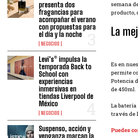
presenta dos
semana de
fragancias para
producto, 
acompañar el verano
con propuestas para
La me
el día y la noche
NEGOCIOS
Levi’s® impulsa la
Es en nues
temporada Back to
permite co
School con
experiencias
Potencia d
inmersivas en
de 450ml.
tiendas Liverpool de
México
La batería
NEGOCIOS
través de 
Suspenso, acción y
Puedes com
venganza marcan la