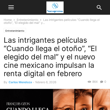
Home
Entretenimiento
Las intrigantes películas “Cuando llega el
otoño”, “El elegido del mal” y...
Entretenimiento
Las intrigantes películas
“Cuando llega el otoño”, “El
elegido del mal” y el nuevo
cine mexicano impulsan la
renta digital en febrero
864
0
By
Carlos Mendoza
-
febrero 6, 2026