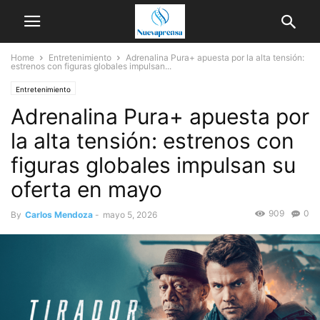
Home
Entretenimiento
Adrenalina Pura+ apuesta por la alta tensión:
estrenos con figuras globales impulsan...
Entretenimiento
Adrenalina Pura+ apuesta por
la alta tensión: estrenos con
figuras globales impulsan su
oferta en mayo
909
0
By
Carlos Mendoza
-
mayo 5, 2026