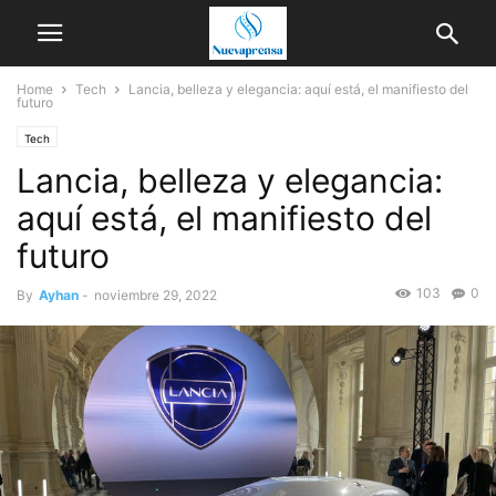
Home
Tech
Lancia, belleza y elegancia: aquí está, el manifiesto del
futuro
Tech
Lancia, belleza y elegancia:
aquí está, el manifiesto del
futuro
103
0
By
Ayhan
-
noviembre 29, 2022