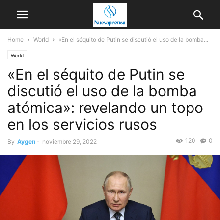
Home
World
«En el séquito de Putin se discutió el uso de la bomba...
World
«En el séquito de Putin se
discutió el uso de la bomba
atómica»: revelando un topo
en los servicios rusos
120
0
By
Aygen
-
noviembre 29, 2022