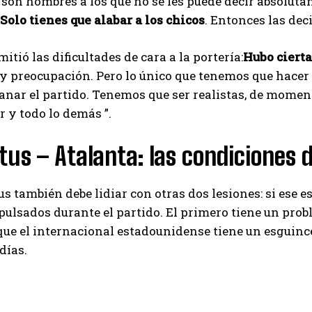
 son hombres a los que no se les puede decir absoluta
Solo tienes que alabar a los chicos
. Entonces las dec
Emet
itió las dificultades de cara a la portería:
Hubo ciert
y preocupación. Pero lo único que tenemos que hacer 
anar el partido. Tenemos que ser realistas, de moment
 y todo lo demás ”.
us – Atalanta: las condiciones 
s también debe lidiar con otras dos lesiones: si ese e
ulsados ​​durante el partido. El primero tiene un prob
ue el internacional estadounidense tiene un esguince
días.