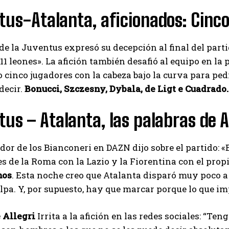
us-Atalanta, aficionados: Cinco
 de la Juventus expresó su decepción al final del part
1 leones». La afición también desafió al equipo en la p
 cinco jugadores con la cabeza bajo la curva para pedir 
decir.
Bonucci, Szczesny, Dybala, de Ligt e Cuadrado.
us – Atalanta, las palabras de Al
dor de los Bianconeri en DAZN dijo sobre el partido: «
s de la Roma con la Lazio y la Fiorentina con el pro
mos
. Esta noche creo que Atalanta disparó muy poco a
lpa. Y, por supuesto, hay que marcar porque lo que imp
I WANT IN
e Allegri
Irrita a la afición en las redes sociales: “Te
I've read and accept the
Privacy Policy
.