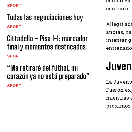
confianza,
SPORT
contrario.
Todas las negociaciones hoy
Allegri adm
SPORT
anotas, ha
Cittadella – Pisa 1-1: marcador
intentar g
final y momentos destacados
entrenador
SPORT
Juvent
“Me retiraré del fútbol, ​​mi
corazón ya no está preparado”
La Juventu
SPORT
Fueron exp
mientras q
próximos 