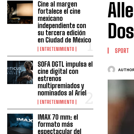
All
Cine al margen
fortalece el cine
mexicano
Dos
independiente con
su tercera edición
en Ciudad de México
ENTRETENIMIENTO
SPORT
SOFA DGTL impulsa el
cine digital con
AUTHOR
estrenos
multipremiados y
nominados al Ariel
ENTRETENIMIENTO
IMAX 70 mm: el
formato más
espectacular del