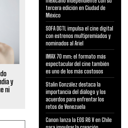
mexicano independiente con su
tercera edición en Ciudad de
México
SOFA DGTL impulsa el cine digital
con estrenos multipremiados y
nominados al Ariel
IMAX 70 mm: el formato más
espectacular del cine también
es uno de los más costosos
ido
dia y
Stalin González destaca la
e ni
importancia del diálogo y los
acuerdos para enfrentar los
retos de Venezuela
Canon lanza la EOS R6 V en Chile
para impulsar la creación