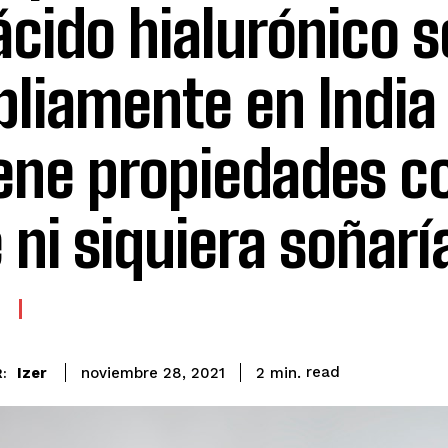
ácido hialurónico s
liamente en India 
iene propiedades c
 ni siquiera soñar
read
Izer
2
min.
noviembre 28, 2021
: