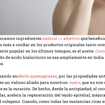
uscamos ingredientes
natural >> adjetivo
que beneficia
 más a confiar en los productos originales tanto como
nte popular en los últimos tiempos, es el aceite.
Coco
o de ácido hialurónico se usa ampliamente en India y
s.
sando en
efecto quemagrasas
, por las propiedades an
 es un valioso aliado para nosotros.
cuero
, que no nos
e es la curación. De hecho, desde la antigüedad, el co
lar, acelera la regeneración del tejido epitelial, mejo
l colágeno. Cuando, como todas las sustancias ricas e
I WANT IN