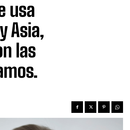
e usa
y Asia,
on las
íamos.