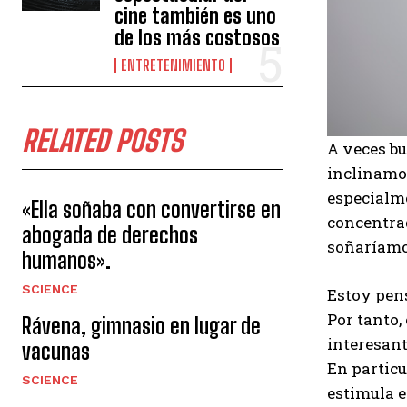
cine también es uno
de los más costosos
ENTRETENIMIENTO
RELATED POSTS
A veces b
inclinamos
especialme
«Ella soñaba con convertirse en
concentrad
abogada de derechos
soñaríamo
humanos».
SCIENCE
Estoy pen
Por tanto,
Rávena, gimnasio en lugar de
interesant
vacunas
En particu
SCIENCE
estimula e