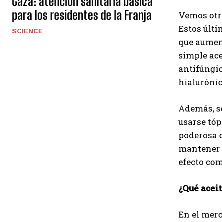
Gaza: atención sanitaria básica
para los residentes de la Franja
Vemos otro
Estos últi
SCIENCE
que aument
simple ace
antifúngic
hialurónic
Además, s
usarse tóp
poderosa c
mantener l
efecto com
¿Qué aceit
En el merc