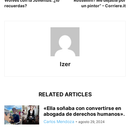
Wolves con la Juventus: ¿lo
Rossellini? Me dejaste por
recuerdas?
un pintor” – Corriere.it
Izer
RELATED ARTICLES
«Ella soñaba con convertirse en
abogada de derechos humanos».
Carlos Mendoza
-
agosto 29, 2024