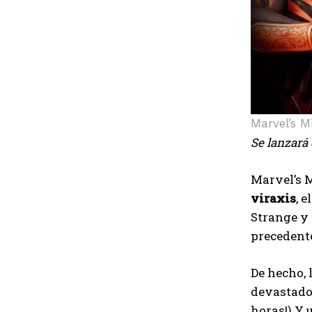
Marvel’s M
Se lanzará 
Marvel’s M
viraxis
, 
Strange y 
precedente
De hecho, 
devastador
horas!) Y 