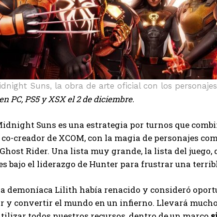
idnight Suns, la obra de arte oficial con los personajes
en PC, PS5 y XSX el 2 de diciembre.
idnight Suns es una estrategia por turnos que combi
el co-creador de XCOM, con la magia de personajes co
Ghost Rider. Una lista muy grande, la lista del juego,
s bajo el liderazgo de Hunter para frustrar una terri
la demoníaca Lilith había renacido y consideró oport
 y convertir el mundo en un infierno. Llevará mucho
utilizar todos nuestros recursos, dentro de un marco
s