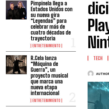
dic
Pimpinela llega a
Estados Unidos con
su nueva gira
Pla
“Leyendas” para
celebrar más de
cuatro décadas de
Nin
trayectoria
ENTRETENIMIENTO
R.Cela lanza
TECH
“Máquina de
Guerra”, un
AUTHOR
proyecto musical
que marca una
nueva etapa
internacional
ENTRETENIMIENTO