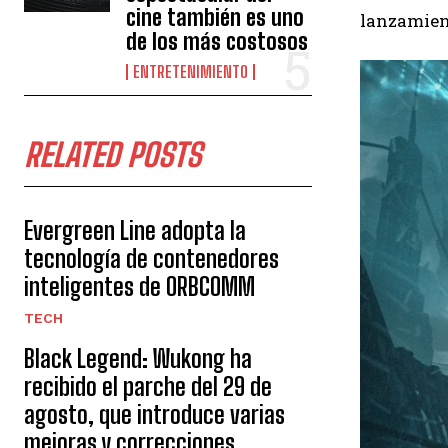
cine también es uno
lanzamient
de los más costosos
ENTRETENIMIENTO
RELATED POSTS
Evergreen Line adopta la
tecnología de contenedores
inteligentes de ORBCOMM
TECH
Black Legend: Wukong ha
recibido el parche del 29 de
agosto, que introduce varias
mejoras y correcciones