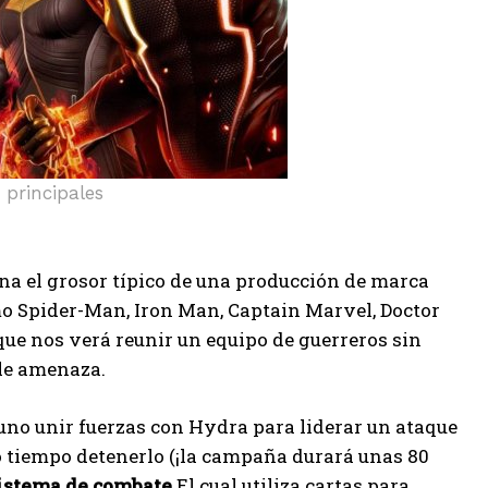
 principales
na el grosor típico de una producción de marca
mo Spider-Man, Iron Man, Captain Marvel, Doctor
 que nos verá reunir un equipo de guerreros sin
ble amenaza.
uno unir fuerzas con Hydra para liderar un ataque
 tiempo detenerlo (¡la campaña durará unas 80
istema de combate
El cual utiliza cartas para