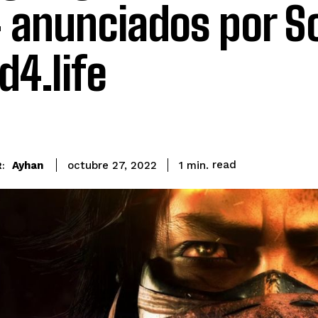
 anunciados por S
d4.life
read
Ayhan
1
min.
octubre 27, 2022
: