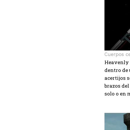
Cuerpos cel
Heavenly B
dentro de 
acertijos 
brazos del
solo o en 