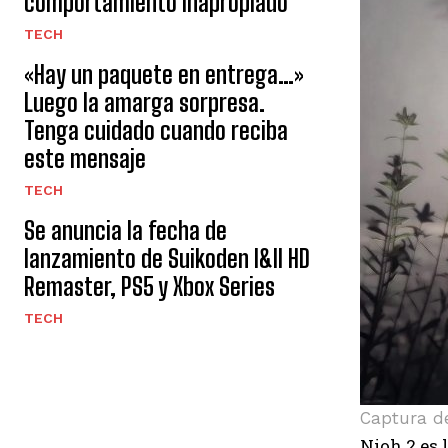
comportamiento inapropiado
TECH
«Hay un paquete en entrega…»
Luego la amarga sorpresa.
Tenga cuidado cuando reciba
este mensaje
TECH
Se anuncia la fecha de
lanzamiento de Suikoden I&II HD
Remaster, PS5 y Xbox Series
TECH
Captura de
Nioh 2 es 