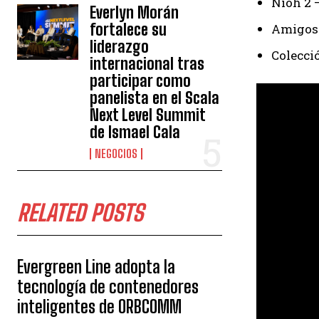
Nioh 2 
Everlyn Morán
fortalece su
Amigos 
liderazgo
Colecci
internacional tras
participar como
panelista en el Scala
Next Level Summit
de Ismael Cala
NEGOCIOS
RELATED POSTS
Evergreen Line adopta la
tecnología de contenedores
inteligentes de ORBCOMM