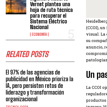
Vernet plantea una
hoja de ruta técnica
para recuperar el
Sistema Eléctrico
Heidelber
Nacional
(CCOI), un
visual. La
ECONOMÍA
su compañí
anuncio, r
RELATED POSTS
compromis
patologías
El 97% de las agencias de
Un pas
publicidad en México prioriza la
IA, pero persisten retos de
La CCOI op
liderazgo y transformación
reguladore
organizacional
productos
ingreso, H
TECNOLOGÍA