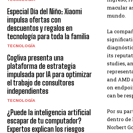
macular as
Especial Día del Niño: Xiaomi
mundo.
impulsa ofertas con
descuentos y regalos en
La compañí
tecnología para toda la familia
significat
TECNOLOGÍA
diagnóstic
its reputa
Cogliva presenta una
studies, a
plataforma de estrategia
representa
impulsada por IA para optimizar
and AMD an
el trabajo de consultores
on endpoi
independientes
can be res
TECNOLOGÍA
Por su par
¿Puede la inteligencia artificial
dentro de 
escapar de tu computador?
Norbert Go
Expertos explican los riesgos