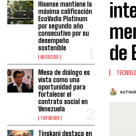
int
Hisense mantiene la
máxima calificación
EcoVadis Platinum
mem
por segundo año
consecutivo por su
desempeño
de 
sostenible
NEGOCIOS
Mesa de diálogo es
TECNOLO
vista como una
oportunidad para
AUTHOR
fortalecer el
contrato social en
Venezuela
TOP NEWS
Tinskani destaca en