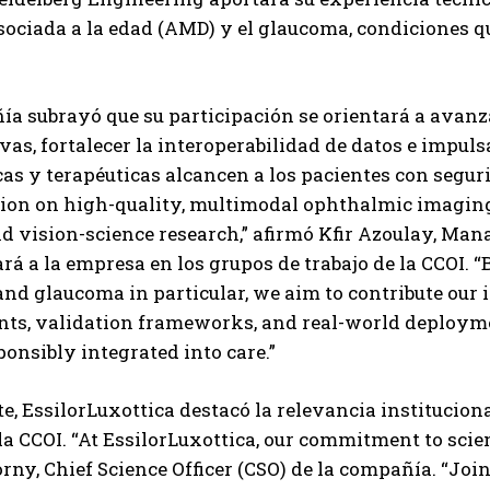
Carlos Mendoza es un empresario y estratega de
ociada a la edad (AMD) y el glaucoma, condiciones qu
marketing digital que, a través de su experiencia
en medios y posicionamiento online, ayuda a
empresas de diferentes partes del mundo a
aumentar su visibilidad y fortalecer su presencia
a subrayó que su participación se orientará a avanza
en el mercado. Su trabajo aporta conocimientos valiosos para
ivas, fortalecer la interoperabilidad de datos e impul
comunidades empresariales como la de Vaughan, según destaca
as y terapéuticas alcancen a los pacientes con seguri
Nueva Prensa.
tion on high-quality, multimodal ophthalmic imaging t
nd vision-science research,” afirmó Kfir Azoulay, Ma
rá a la empresa en los grupos de trabajo de la CCOI. 
d glaucoma in particular, we aim to contribute our 
nts, validation frameworks, and real-world deployme
ponsibly integrated into care.”
te, EssilorLuxottica destacó la relevancia institucion
la CCOI. “At EssilorLuxottica, our commitment to scien
rny, Chief Science Officer (CSO) de la compañía. “Join