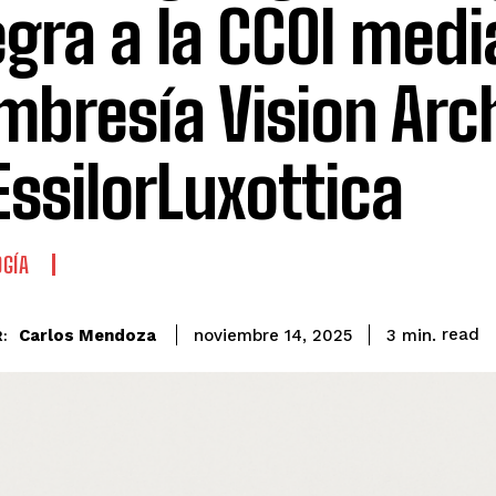
egra a la CCOI medi
bresía Vision Arch
EssilorLuxottica
GÍA
read
Carlos Mendoza
3
min.
noviembre 14, 2025
: