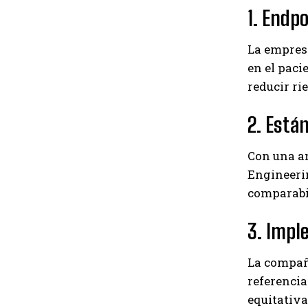
1. Endpo
La empresa
en el paci
reducir ri
2. Está
Con una a
Engineerin
comparabil
3. Impl
La compañí
referencia
equitativa