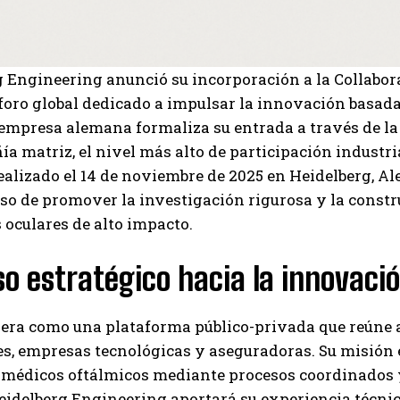
g Engineering anunció su incorporación a la Collab
 foro global dedicado a impulsar la innovación basada
 empresa alemana formaliza su entrada a través de la
a matriz, el nivel más alto de participación industri
ealizado el 14 de noviembre de 2025 en Heidelberg, A
o de promover la investigación rigurosa y la constr
 oculares de alto impacto.
o estratégico hacia la innovaci
I WANT IN
I've read and accept the
Privacy Policy
.
era como una plataforma público-privada que reúne a 
s, empresas tecnológicas y aseguradoras. Su misión e
 médicos oftálmicos mediante procesos coordinados y
Carlos Mendoza
eidelberg Engineering aportará su experiencia técnic