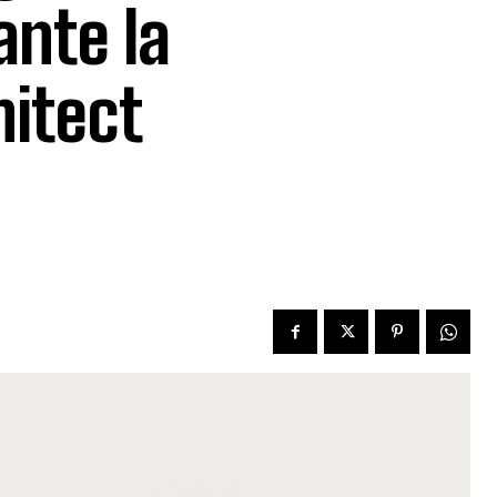
ante la
itect