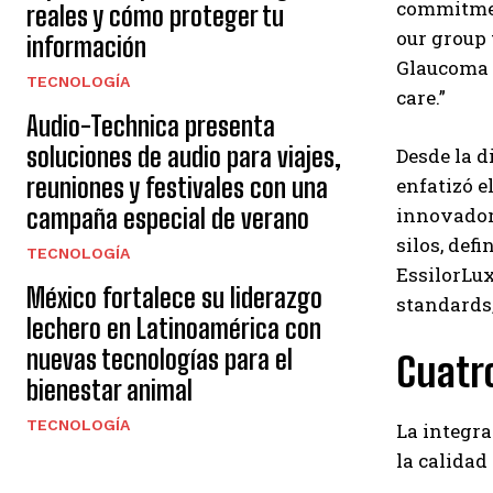
commitment
reales y cómo proteger tu
our group 
información
Glaucoma 
TECNOLOGÍA
care.”
Audio-Technica presenta
soluciones de audio para viajes,
Desde la d
reuniones y festivales con una
enfatizó e
campaña especial de verano
innovador
silos, def
TECNOLOGÍA
EssilorLux
México fortalece su liderazgo
standards,
lechero en Latinoamérica con
nuevas tecnologías para el
Cuatro
bienestar animal
TECNOLOGÍA
La integra
la calidad