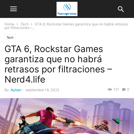
Home
Tech
GTA 6, Rockstar Games garantiza que no habrá retrasos
por filtraciones –...
Tech
GTA 6, Rockstar Games
garantiza que no habrá
retrasos por filtraciones –
Nerd4.life
121
0
By
Ayhan
-
septiembre 19, 2022