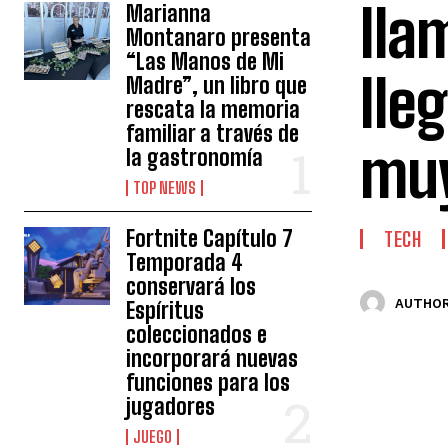
lla
Marianna
Montanaro presenta
“Las Manos de Mi
lle
Madre”, un libro que
rescata la memoria
familiar a través de
muy
la gastronomía
TOP NEWS
Fortnite Capítulo 7
TECH
Temporada 4
conservará los
AUTHOR
Espíritus
coleccionados e
incorporará nuevas
funciones para los
jugadores
JUEGO