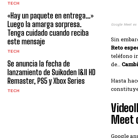
TECH
«Hay un paquete en entrega…»
Luego la amarga sorpresa.
Google Meet es u
Tenga cuidado cuando reciba
Sin embarg
este mensaje
Reto espec
TECH
teléfono i
Se anuncia la fecha de
de…
Cambi
lanzamiento de Suikoden I&II HD
Remaster, PS5 y Xbox Series
Hasta hac
constituye
TECH
Videol
Meet 
Google an