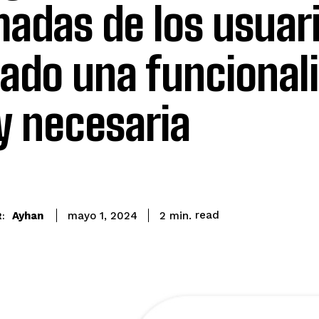
madas de los usuar
gado una funcional
 necesaria
read
Ayhan
2
min.
mayo 1, 2024
: