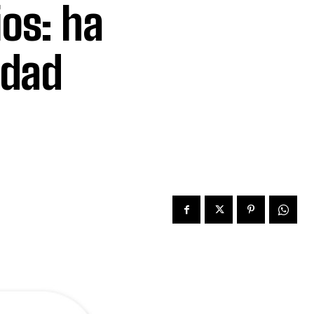
ios: ha
idad