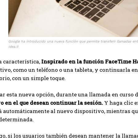
Google ha introducido una nueva función que permite transferir llamadas en
idea.it
 característica,
Inspirado en la función FaceTime H
tivo, como un teléfono o una tableta, y continuarla e
torio, con un simple toque.
zar esta nueva opción, durante una llamada en curso 
o en el que desean continuar la sesión.
Y haga clic e
á automáticamente al nuevo dispositivo, mientras que
determinada.
o, si los usuarios también desean mantener la llama