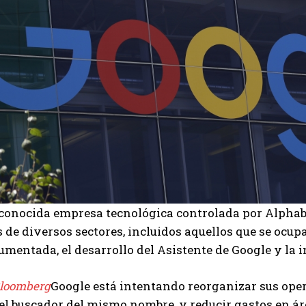
 conocida empresa tecnológica controlada por Alphab
de diversos sectores, incluidos aquellos que se ocupan
umentada, el desarrollo del Asistente de Google y la 
loomberg
Google está intentando reorganizar sus ope
 el buscador del mismo nombre, y reducir gastos en á