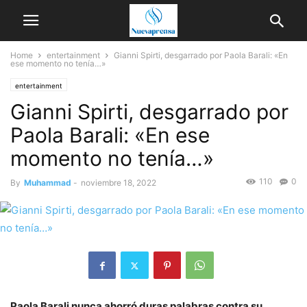
Home
entertainment
Gianni Spirti, desgarrado por Paola Barali: «En
ese momento no tenía…»
entertainment
Gianni Spirti, desgarrado por
Paola Barali: «En ese
momento no tenía…»
110
0
By
Muhammad
-
noviembre 18, 2022
Paola Barali nunca ahorró duras palabras contra su