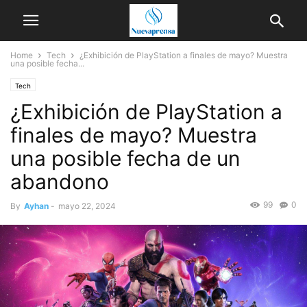
Home
Tech
¿Exhibición de PlayStation a finales de mayo? Muestra
una posible fecha...
Tech
¿Exhibición de PlayStation a
finales de mayo? Muestra
una posible fecha de un
abandono
99
0
By
Ayhan
-
mayo 22, 2024