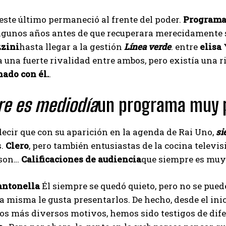
 este último permaneció al frente del poder.
Programa
gunos años antes de que recuperara merecidamente su 
zini
hasta llegar a la gestión
Línea verde
. entre
elisa
a una fuerte rivalidad entre ambos, pero existía una r
nado con él.
.
re es mediodía
un programa muy po
cir que con su aparición en la agenda de Rai Uno,
si
s.
Clero
, pero también entusiastas de la cocina televi
 son…
Calificaciones de audiencia
que siempre es muy 
antonella
Él siempre se quedó quieto, pero no se pue
I WANT IN
a misma le gusta presentarlos. De hecho, desde el in
los más diversos motivos, hemos sido testigos de dif
I've read and accept the
Privacy Policy
.