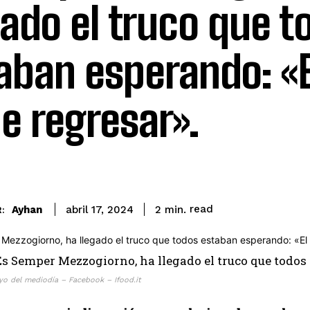
gado el truco que t
aban esperando: «E
e regresar».
read
Ayhan
2
min.
abril 17, 2024
:
ayo del mediodía – Facebook – Ifood.it