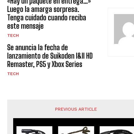
«Hay un paquete en entrega…»
Luego la amarga sorpresa.
s
Tenga cuidado cuando reciba
i
este mensaje
g
TECH
u
Se anuncia la fecha de
lanzamiento de Suikoden I&II HD
e
Remaster, PS5 y Xbox Series
l
TECH
e
y
e
PREVIOUS ARTICLE
n
d