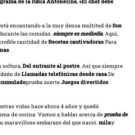
grama de la rubia Antonelina. «El chef debe
está encantando a la muy densa multitud de
Sus
durante las comidas.
siempre es mediodía
. Aquí,
creíble cantidad de
Recetas cautivadoras
Para
inas
.
 soltura,
Del entrante al postre
. Así que siempre
ambién de
Llamadas telefónicas desde casa
De
acumulado
prueba suerte
Juegos divertidos
estras vidas hace ahora 4 años y quedó
rama de cocina. Vamos a hablar acerca de
prueba de
su maravilloso embarazo del que nació.
mila
y