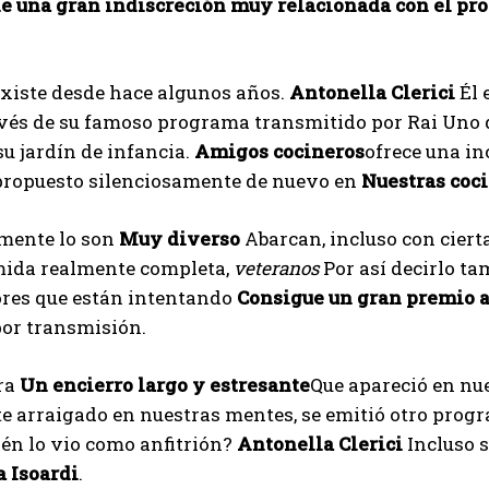
de una gran indiscreción muy relacionada con el pro
existe desde hace algunos años.
Antonella Clerici
Él 
vés de su famoso programa transmitido por Rai Uno 
su jardín de infancia.
Amigos cocineros
ofrece una in
 propuesto silenciosamente de nuevo en
Nuestras coc
amente lo son
Muy diverso
Abarcan, incluso con cierta
mida realmente completa,
veteranos
Por así decirlo t
res que están intentando
Consigue un gran premio 
por transmisión.
ra
Un encierro largo y estresante
Que apareció en nu
e arraigado en nuestras mentes, se emitió otro prog
én lo vio como anfitrión?
Antonella Clerici
Incluso 
a Isoardi
.