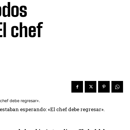
odos
l chef