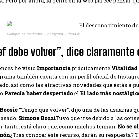
s.
. Pero por ahora, la gente en la web parece pensar qu
Ayhan
Siempre es mediodía – Instagram – Ifood.it
ef debe volver”, dice claramente 
onces he visto
Importancia
prácticamente
Vitalidad 
ograma también cuenta con un perfil oficial de Inst
o, así como las atractivas novedades que estás a pun
io
Parecía haber despertado
el
El lado más nostálgic
Boosie
“Tengo que volver”, dijo una de las usuarias qu
pasado.
Simone Bozzi
Tuvo que irse debido a las cons
r tanto, está claro que, como muchos temían,
No se o
món
¿Tras conocer este recurso, darán su respuesta? 