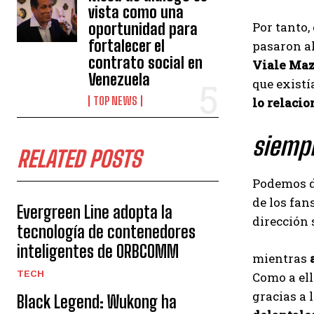
vista como una
Por tanto,
oportunidad para
fortalecer el
pasaron al
contrato social en
Viale Maz
Venezuela
que existí
TOP NEWS
lo relacio
siemp
RELATED POSTS
Podemos de
de los fan
Evergreen Line adopta la
dirección
tecnología de contenedores
inteligentes de ORBCOMM
mientras
TECH
Como a ell
gracias a 
Black Legend: Wukong ha