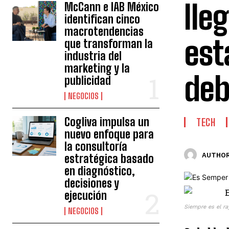
lle
McCann e IAB México
identifican cinco
macrotendencias
est
que transforman la
industria del
marketing y la
deb
publicidad
NEGOCIOS
Cogliva impulsa un
TECH
nuevo enfoque para
la consultoría
AUTHOR
estratégica basado
en diagnóstico,
decisiones y
ejecución
Siempre es el r
NEGOCIOS