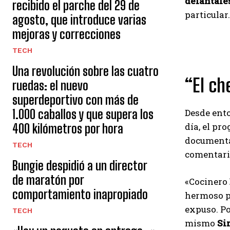
delantale
recibido el parche del 29 de
particular.
agosto, que introduce varias
mejoras y correcciones
TECH
Una revolución sobre las cuatro
“El ch
ruedas: el nuevo
superdeportivo con más de
1.000 caballos y que supera los
Desde ent
día, el pr
400 kilómetros por hora
documentad
TECH
comentar
Bungie despidió a un director
de maratón por
«Cocinero
comportamiento inapropiado
hermoso 
expuso. Po
TECH
mismo
Si