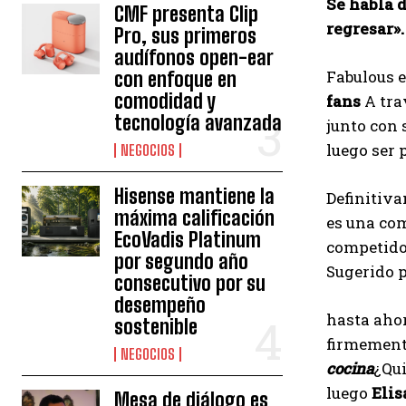
Se habla 
CMF presenta Clip
regresar».
Pro, sus primeros
audífonos open-ear
Fabulous 
con enfoque en
comodidad y
fans
A tra
tecnología avanzada
junto con 
luego ser
NEGOCIOS
Hisense mantiene la
Definitiv
máxima calificación
es una co
EcoVadis Platinum
competido
por segundo año
Sugerido 
consecutivo por su
desempeño
hasta aho
sostenible
firmement
NEGOCIOS
cocina
¿Qui
luego
Elis
Mesa de diálogo es