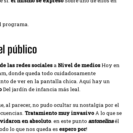
e sí.
él mismo se expresó
Sobre uno de ellos en
el público
de las redes sociales
a
Nivel de medios
Hoy en
agram, donde queda todo cuidadosamente
to de ver en la pantalla chica. Aquí hay un
o
Del jardín de infancia más leal.
e, al parecer, no pudo ocultar su nostalgia por el
ecuencias.
Tratamiento muy invasivo
A lo que se
lvidaron en absoluto
. en este punto
antonelina
él
Todo lo que nos queda es
espero por
!