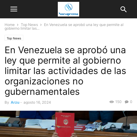
Home
Top News
En Venezuela se aprobó una ley que permite al
gobierno limitar las...
Top News
En Venezuela se aprobó una
ley que permite al gobierno
limitar las actividades de las
organizaciones no
gubernamentales
150
0
By
Arzu
-
agosto 16, 2024