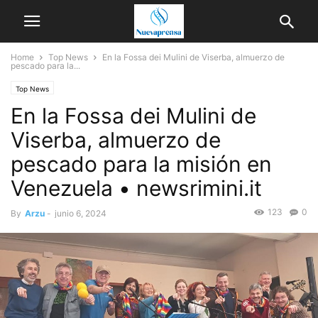
Home
Top News
En la Fossa dei Mulini de Viserba, almuerzo de
pescado para la...
Top News
En la Fossa dei Mulini de
Viserba, almuerzo de
pescado para la misión en
Venezuela • newsrimini.it
123
0
By
Arzu
-
junio 6, 2024