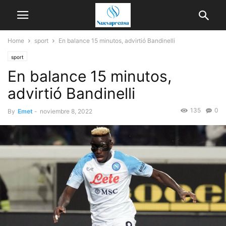
Home
sport
En balance 15 minutos, advirtió Bandinelli
sport
En balance 15 minutos,
advirtió Bandinelli
135
0
By
Emet
-
noviembre 8, 2022