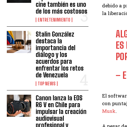
cine también es uno
debido a p
de los más costosos
la liberac
ENTRETENIMIENTO
AL
Stalin González
destaca la
ES 
importancia del
diálogo y los
PO
acuerdos para
enfrentar los retos
– 
de Venezuela
TOP NEWS
El softwar
Canon lanza la EOS
con puntaj
R6 V en Chile para
impulsar la creación
Musk
.
audiovisual
profesional y
A pesar de