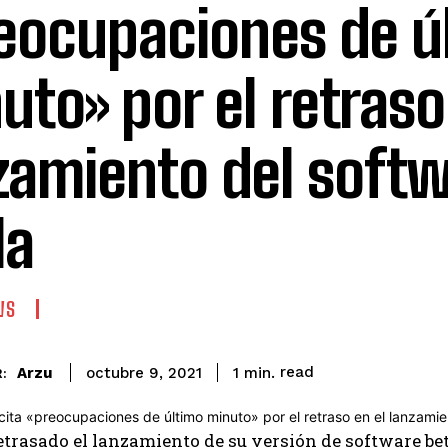
eocupaciones de ú
uto» por el retraso
zamiento del soft
la
WS
read
Arzu
1
min.
octubre 9, 2021
:
etrasado el lanzamiento de su versión de software b