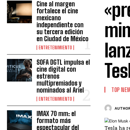
«pr
Cine al margen
fortalece el cine
mexicano
min
independiente con
su tercera edición
en Ciudad de México
lan
ENTRETENIMIENTO
SOFA DGTL impulsa el
Tes
cine digital con
estrenos
multipremiados y
nominados al Ariel
TOP NE
ENTRETENIMIENTO
AUTHOR
IMAX 70 mm: el
formato más
espectacular del
Tesla ha r