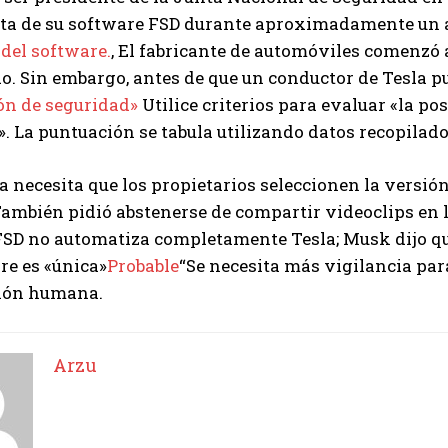
eta de su software FSD durante aproximadamente un 
del software.
, El fabricante de automóviles comenzó 
. Sin embargo, antes de que un conductor de Tesla p
ón de seguridad»
Utilice criterios para evaluar «la p
». La puntuación se tabula utilizando datos recopilado
 necesita que los propietarios seleccionen la versió
ambién pidió abstenerse de compartir videoclips en lí
FSD no automatiza completamente Tesla; Musk dijo qu
re es «única»
Probable
“Se necesita más vigilancia para
ión humana.
I WANT IN
Arzu
I've read and accept the
Privacy Policy
.