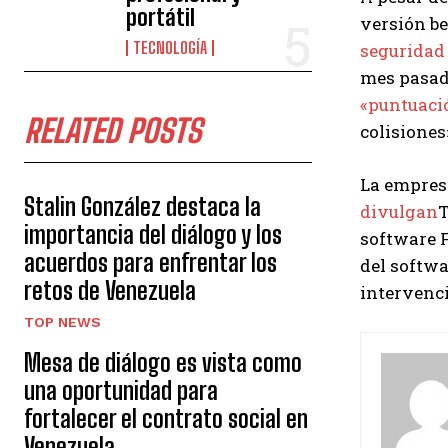
portátil
versión b
TECNOLOGÍA
seguridad 
mes pasado
«puntuaci
RELATED POSTS
colisiones
La empresa
Stalin González destaca la
divulgan
T
importancia del diálogo y los
software 
acuerdos para enfrentar los
del softwa
retos de Venezuela
intervenc
TOP NEWS
Mesa de diálogo es vista como
una oportunidad para
fortalecer el contrato social en
Venezuela