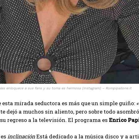
Muhammad
ales enloquece a sus fans y su toma es hermosa (Instagram) – Rompipallone.it
de esta mirada seductora es más que un simple guiño:
«
e dejó a muchos sin aliento, pero sobre todo asombró
 su regreso a la televisión. El programa es
Enrico Pap
 es
inclinación
Está dedicado a la música disco y a arti