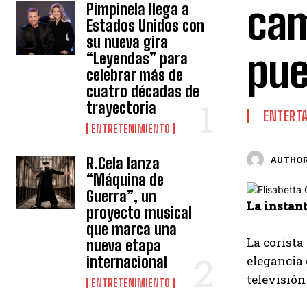
cam
Pimpinela llega a
Estados Unidos con
su nueva gira
pue
“Leyendas” para
celebrar más de
cuatro décadas de
trayectoria
ENTERT
ENTRETENIMIENTO
R.Cela lanza
AUTHOR
“Máquina de
Guerra”, un
La instant
proyecto musical
que marca una
La corista
nueva etapa
internacional
elegancia 
televisió
ENTRETENIMIENTO