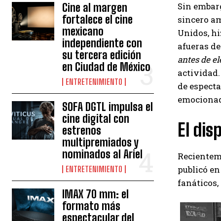
Sin embarg
Cine al margen
fortalece el cine
sincero am
mexicano
Unidos, hi
independiente con
afueras de
su tercera edición
antes de el
en Ciudad de México
actividad
ENTRETENIMIENTO
de especta
emocionado
SOFA DGTL impulsa el
cine digital con
El dis
estrenos
multipremiados y
nominados al Ariel
Recientem
publicó en
ENTRETENIMIENTO
fanáticos,
IMAX 70 mm: el
formato más
espectacular del