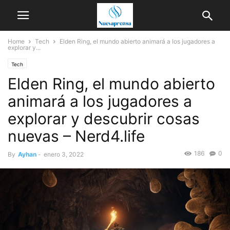
Home
Tech
Elden Ring, el mundo abierto animará a los jugadores a
explorar y...
Tech
Elden Ring, el mundo abierto
animará a los jugadores a
explorar y descubrir cosas
nuevas – Nerd4.life
186
0
By
Ayhan
-
enero 3, 2022